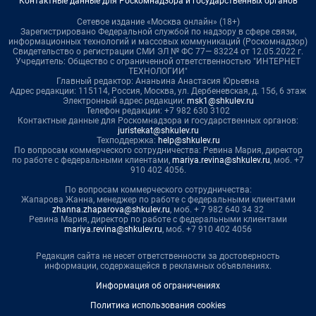
Контактные данные для Роскомнадзора и государственных органов
Сетевое издание «Москва онлайн» (18+)
Зарегистрировано Федеральной службой по надзору в сфере связи,
информационных технологий и массовых коммуникаций (Роскомнадзор)
Свидетельство о регистрации СМИ ЭЛ № ФС 77— 83224 от 12.05.2022 г.
Учредитель: Общество с ограниченной ответственностью "ИНТЕРНЕТ
ТЕХНОЛОГИИ"
Главный редактор: Ананьина Анастасия Юрьевна
Адрес редакции: 115114, Россия, Москва, ул. Дербеневская, д. 15б, 6 этаж
Электронный адрес редакции:
msk1@shkulev.ru
Телефон редакции: +7 982 630 3102
Контактные данные для Роскомнадзора и государственных органов:
juristekat@shkulev.ru
Техподдержка:
help@shkulev.ru
По вопросам коммерческого сотрудничества: Ревина Мария, директор
по работе с федеральными клиентами,
mariya.revina@shkulev.ru
, моб. +7
910 402 4056.
По вопросам коммерческого сотрудничества:
Жапарова Жанна, менеджер по работе с федеральными клиентами
zhanna.zhaparova@shkulev.ru
, моб. + 7 982 640 34 32
Ревина Мария, директор по работе с федеральными клиентами
mariya.revina@shkulev.ru
, моб. +7 910 402 4056
Редакция сайта не несет ответственности за достоверность
информации, содержащейся в рекламных объявлениях.
Информация об ограничениях
Политика использования cookies