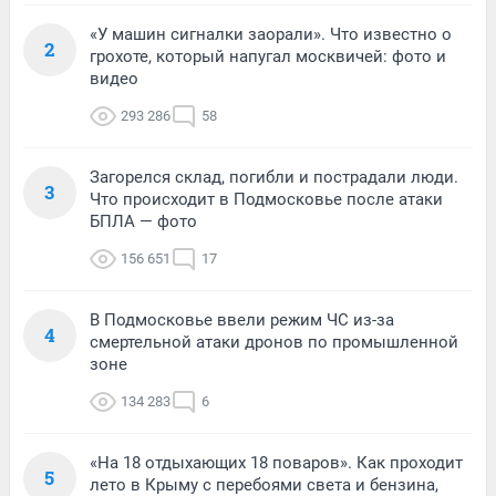
«У машин сигналки заорали». Что известно о
2
грохоте, который напугал москвичей: фото и
видео
293 286
58
Загорелся склад, погибли и пострадали люди.
3
Что происходит в Подмосковье после атаки
БПЛА — фото
156 651
17
В Подмосковье ввели режим ЧС из-за
4
смертельной атаки дронов по промышленной
зоне
134 283
6
«На 18 отдыхающих 18 поваров». Как проходит
5
лето в Крыму с перебоями света и бензина,