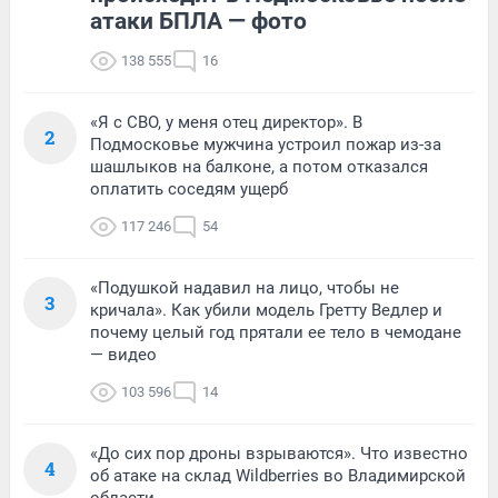
атаки БПЛА — фото
138 555
16
«Я с СВО, у меня отец директор». В
2
Подмосковье мужчина устроил пожар из-за
шашлыков на балконе, а потом отказался
оплатить соседям ущерб
117 246
54
«Подушкой надавил на лицо, чтобы не
3
кричала». Как убили модель Гретту Ведлер и
почему целый год прятали ее тело в чемодане
— видео
103 596
14
«До сих пор дроны взрываются». Что известно
4
об атаке на склад Wildberries во Владимирской
области