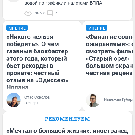
водой по графику и налетами БПЛА
138 273
21
МНЕНИЕ
МНЕНИЕ
«Никого нельзя
«Финал не совпа
победить». О чем
ожиданиями»: с
главный блокбастер
смотреть филь
этого года, который
«Старый орел» 
бьет рекорды в
большом экран
прокате: честный
честная реценз
отзыв на «Одиссею»
Нолана
Стас Соколов
Надежда Губарь
Эксперт
РЕКОМЕНДУЕМ
«Мечтал о большой жизни»: иностранец