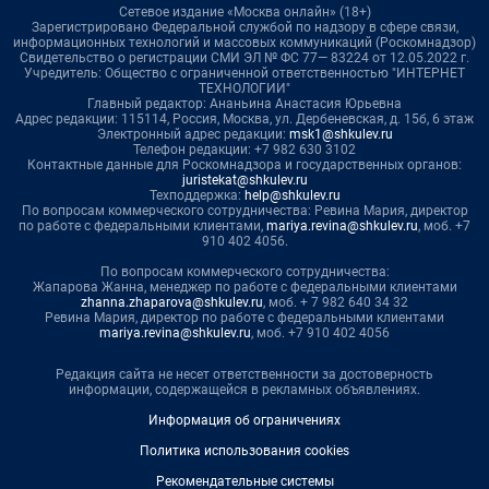
Сетевое издание «Москва онлайн» (18+)
Зарегистрировано Федеральной службой по надзору в сфере связи,
информационных технологий и массовых коммуникаций (Роскомнадзор)
Свидетельство о регистрации СМИ ЭЛ № ФС 77— 83224 от 12.05.2022 г.
Учредитель: Общество с ограниченной ответственностью "ИНТЕРНЕТ
ТЕХНОЛОГИИ"
Главный редактор: Ананьина Анастасия Юрьевна
Адрес редакции: 115114, Россия, Москва, ул. Дербеневская, д. 15б, 6 этаж
Электронный адрес редакции:
msk1@shkulev.ru
Телефон редакции: +7 982 630 3102
Контактные данные для Роскомнадзора и государственных органов:
juristekat@shkulev.ru
Техподдержка:
help@shkulev.ru
По вопросам коммерческого сотрудничества: Ревина Мария, директор
по работе с федеральными клиентами,
mariya.revina@shkulev.ru
, моб. +7
910 402 4056.
По вопросам коммерческого сотрудничества:
Жапарова Жанна, менеджер по работе с федеральными клиентами
zhanna.zhaparova@shkulev.ru
, моб. + 7 982 640 34 32
Ревина Мария, директор по работе с федеральными клиентами
mariya.revina@shkulev.ru
, моб. +7 910 402 4056
Редакция сайта не несет ответственности за достоверность
информации, содержащейся в рекламных объявлениях.
Информация об ограничениях
Политика использования cookies
Рекомендательные системы