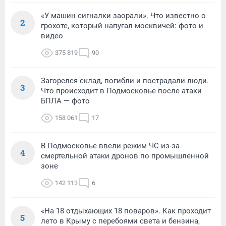
«У машин сигналки заорали». Что известно о
2
грохоте, который напугал москвичей: фото и
видео
375 819
90
Загорелся склад, погибли и пострадали люди.
3
Что происходит в Подмосковье после атаки
БПЛА — фото
158 061
17
В Подмосковье ввели режим ЧС из-за
4
смертельной атаки дронов по промышленной
зоне
142 113
6
«На 18 отдыхающих 18 поваров». Как проходит
5
лето в Крыму с перебоями света и бензина,