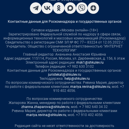
Контактные данные для Роскомнадзора и государственных органов
Сетевое издание «Москва онлайн» (18+)
Зарегистрировано Федеральной службой по надзору в сфере связи,
информационных технологий и массовых коммуникаций (Роскомнадзор)
Свидетельство о регистрации СМИ ЭЛ № ФС 77— 83224 от 12.05.2022 г.
Учредитель: Общество с ограниченной ответственностью "ИНТЕРНЕТ
ТЕХНОЛОГИИ"
Главный редактор: Ананьина Анастасия Юрьевна
Адрес редакции: 115114, Россия, Москва, ул. Дербеневская, д. 15б, 6 этаж
Электронный адрес редакции:
msk1@shkulev.ru
Телефон редакции: +7 982 630 3102
Контактные данные для Роскомнадзора и государственных органов:
juristekat@shkulev.ru
Техподдержка:
help@shkulev.ru
По вопросам коммерческого сотрудничества: Ревина Мария, директор
по работе с федеральными клиентами,
mariya.revina@shkulev.ru
, моб. +7
910 402 4056.
По вопросам коммерческого сотрудничества:
Жапарова Жанна, менеджер по работе с федеральными клиентами
zhanna.zhaparova@shkulev.ru
, моб. + 7 982 640 34 32
Ревина Мария, директор по работе с федеральными клиентами
mariya.revina@shkulev.ru
, моб. +7 910 402 4056
Редакция сайта не несет ответственности за достоверность