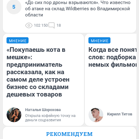
«До сих пор дроны взрываются». Что известно
5
об атаке на склад Wildberries во Владимирской
области
102 150
18
МНЕНИЕ
МНЕНИЕ
«Покупаешь кота в
Когда все понят
мешке»:
слов: подборка
предприниматель
немых фильмов
рассказала, как на
самом деле устроен
бизнес со складами
дешевых товаров
Наталья Шорохова
Кирилл Титов
Открыла кофейную точку на
деньги соцразвития
РЕКОМЕНДУЕМ