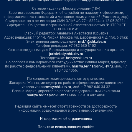
Сетевое издание «Москва онлайн» (18+)
Зарегистрировано Федеральной службой по надзору в сфере связи,
информационных технологий и массовых коммуникаций (Роскомнадзор)
Свидетельство о регистрации СМИ ЭЛ № ФС 77— 83224 от 12.05.2022 г.
Учредитель: Общество с ограниченной ответственностью "ИНТЕРНЕТ
ТЕХНОЛОГИИ"
Главный редактор: Ананьина Анастасия Юрьевна
Адрес редакции: 115114, Россия, Москва, ул. Дербеневская, д. 15б, 6 этаж
Электронный адрес редакции:
msk1@shkulev.ru
Телефон редакции: +7 982 630 3102
Контактные данные для Роскомнадзора и государственных органов:
juristekat@shkulev.ru
Техподдержка:
help@shkulev.ru
По вопросам коммерческого сотрудничества: Ревина Мария, директор
по работе с федеральными клиентами,
mariya.revina@shkulev.ru
, моб. +7
910 402 4056.
По вопросам коммерческого сотрудничества:
Жапарова Жанна, менеджер по работе с федеральными клиентами
zhanna.zhaparova@shkulev.ru
, моб. + 7 982 640 34 32
Ревина Мария, директор по работе с федеральными клиентами
mariya.revina@shkulev.ru
, моб. +7 910 402 4056
Редакция сайта не несет ответственности за достоверность
информации, содержащейся в рекламных объявлениях.
Информация об ограничениях
Политика использования cookies