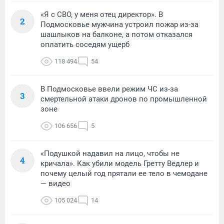
«Я с СВО, у меня отец директор». В
2
Подмосковье мужчина устроил пожар из-за
шашлыков на балконе, а потом отказался
оплатить соседям ущерб
118 494
54
В Подмосковье ввели режим ЧС из-за
3
смертельной атаки дронов по промышленной
зоне
106 656
5
«Подушкой надавил на лицо, чтобы не
4
кричала». Как убили модель Гретту Ведлер и
почему целый год прятали ее тело в чемодане
— видео
105 024
14