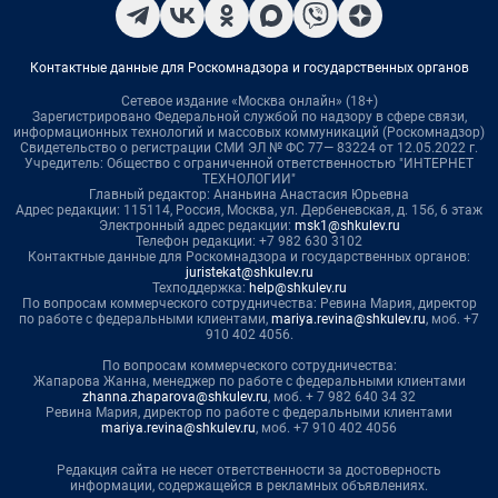
Контактные данные для Роскомнадзора и государственных органов
Сетевое издание «Москва онлайн» (18+)
Зарегистрировано Федеральной службой по надзору в сфере связи,
информационных технологий и массовых коммуникаций (Роскомнадзор)
Свидетельство о регистрации СМИ ЭЛ № ФС 77— 83224 от 12.05.2022 г.
Учредитель: Общество с ограниченной ответственностью "ИНТЕРНЕТ
ТЕХНОЛОГИИ"
Главный редактор: Ананьина Анастасия Юрьевна
Адрес редакции: 115114, Россия, Москва, ул. Дербеневская, д. 15б, 6 этаж
Электронный адрес редакции:
msk1@shkulev.ru
Телефон редакции: +7 982 630 3102
Контактные данные для Роскомнадзора и государственных органов:
juristekat@shkulev.ru
Техподдержка:
help@shkulev.ru
По вопросам коммерческого сотрудничества: Ревина Мария, директор
по работе с федеральными клиентами,
mariya.revina@shkulev.ru
, моб. +7
910 402 4056.
По вопросам коммерческого сотрудничества:
Жапарова Жанна, менеджер по работе с федеральными клиентами
zhanna.zhaparova@shkulev.ru
, моб. + 7 982 640 34 32
Ревина Мария, директор по работе с федеральными клиентами
mariya.revina@shkulev.ru
, моб. +7 910 402 4056
Редакция сайта не несет ответственности за достоверность
информации, содержащейся в рекламных объявлениях.