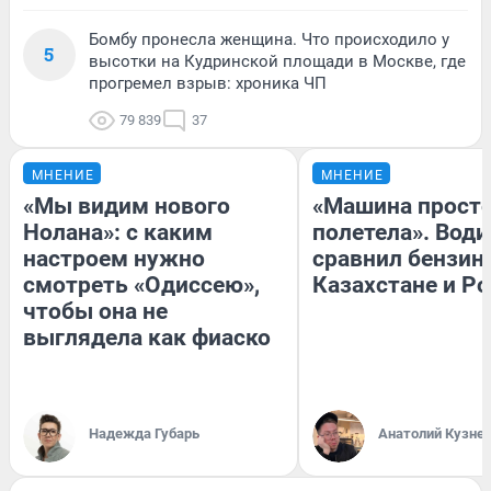
Бомбу пронесла женщина. Что происходило у
5
высотки на Кудринской площади в Москве, где
прогремел взрыв: хроника ЧП
79 839
37
МНЕНИЕ
МНЕНИЕ
«Мы видим нового
«Машина прост
Нолана»: с каким
полетела». Води
настроем нужно
сравнил бензин
смотреть «Одиссею»,
Казахстане и Р
чтобы она не
выглядела как фиаско
Надежда Губарь
Анатолий Кузне