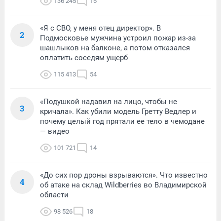
136 245
16
«Я с СВО, у меня отец директор». В
2
Подмосковье мужчина устроил пожар из-за
шашлыков на балконе, а потом отказался
оплатить соседям ущерб
115 413
54
«Подушкой надавил на лицо, чтобы не
3
кричала». Как убили модель Гретту Ведлер и
почему целый год прятали ее тело в чемодане
— видео
101 721
14
«До сих пор дроны взрываются». Что известно
4
об атаке на склад Wildberries во Владимирской
области
98 526
18