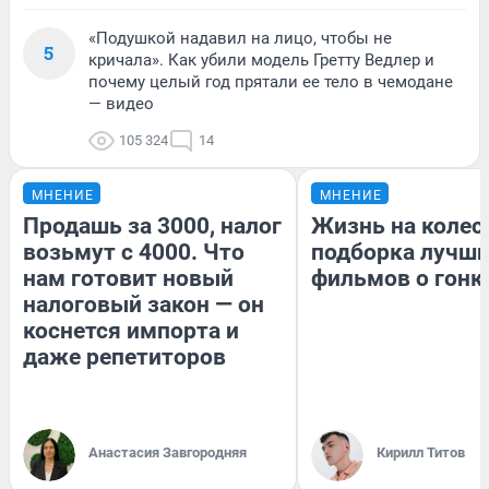
«Подушкой надавил на лицо, чтобы не
5
кричала». Как убили модель Гретту Ведлер и
почему целый год прятали ее тело в чемодане
— видео
105 324
14
МНЕНИЕ
МНЕНИЕ
Продашь за 3000, налог
Жизнь на колес
возьмут с 4000. Что
подборка лучш
нам готовит новый
фильмов о гонк
налоговый закон — он
коснется импорта и
даже репетиторов
Анастасия Завгородняя
Кирилл Титов