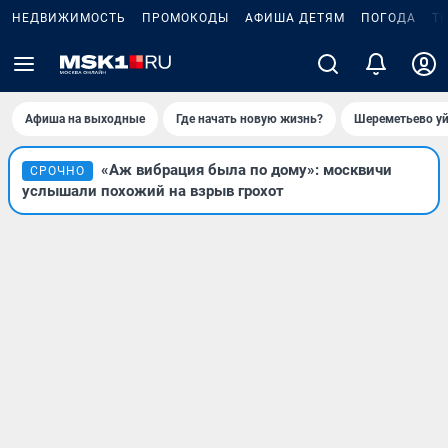
НЕДВИЖИМОСТЬ
ПРОМОКОДЫ
АФИША ДЕТЯМ
ПОГОДА
Т
Афиша на выходные
Где начать новую жизнь?
Шереметьево уй
«Аж вибрация была по дому»: москвичи
СРОЧНО
услышали похожий на взрыв грохот