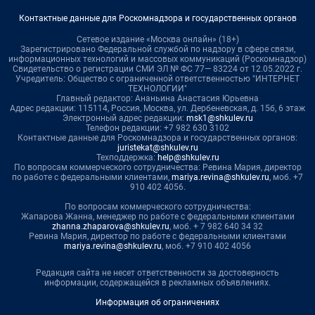
Контактные данные для Роскомнадзора и государственных органов
Сетевое издание «Москва онлайн» (18+)
Зарегистрировано Федеральной службой по надзору в сфере связи,
информационных технологий и массовых коммуникаций (Роскомнадзор)
Свидетельство о регистрации СМИ ЭЛ № ФС 77— 83224 от 12.05.2022 г.
Учредитель: Общество с ограниченной ответственностью "ИНТЕРНЕТ
ТЕХНОЛОГИИ"
Главный редактор: Ананьина Анастасия Юрьевна
Адрес редакции: 115114, Россия, Москва, ул. Дербеневская, д. 15б, 6 этаж
Электронный адрес редакции:
msk1@shkulev.ru
Телефон редакции: +7 982 630 3102
Контактные данные для Роскомнадзора и государственных органов:
juristekat@shkulev.ru
Техподдержка:
help@shkulev.ru
По вопросам коммерческого сотрудничества: Ревина Мария, директор
по работе с федеральными клиентами,
mariya.revina@shkulev.ru
, моб. +7
910 402 4056.
По вопросам коммерческого сотрудничества:
Жапарова Жанна, менеджер по работе с федеральными клиентами
zhanna.zhaparova@shkulev.ru
, моб. + 7 982 640 34 32
Ревина Мария, директор по работе с федеральными клиентами
mariya.revina@shkulev.ru
, моб. +7 910 402 4056
Редакция сайта не несет ответственности за достоверность
информации, содержащейся в рекламных объявлениях.
Информация об ограничениях