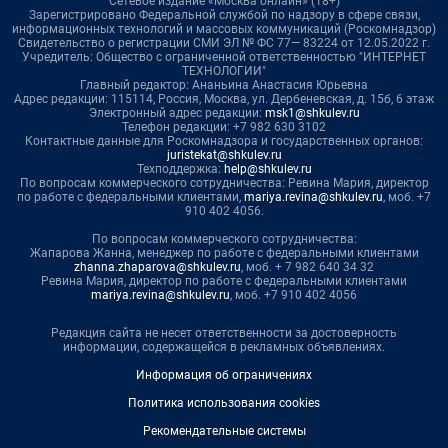
Сетевое издание «Москва онлайн» (18+)
Зарегистрировано Федеральной службой по надзору в сфере связи,
информационных технологий и массовых коммуникаций (Роскомнадзор)
Свидетельство о регистрации СМИ ЭЛ № ФС 77— 83224 от 12.05.2022 г.
Учредитель: Общество с ограниченной ответственностью "ИНТЕРНЕТ
ТЕХНОЛОГИИ"
Главный редактор: Ананьина Анастасия Юрьевна
Адрес редакции: 115114, Россия, Москва, ул. Дербеневская, д. 15б, 6 этаж
Электронный адрес редакции:
msk1@shkulev.ru
Телефон редакции: +7 982 630 3102
Контактные данные для Роскомнадзора и государственных органов:
juristekat@shkulev.ru
Техподдержка:
help@shkulev.ru
По вопросам коммерческого сотрудничества: Ревина Мария, директор
по работе с федеральными клиентами,
mariya.revina@shkulev.ru
, моб. +7
910 402 4056.
По вопросам коммерческого сотрудничества:
Жапарова Жанна, менеджер по работе с федеральными клиентами
zhanna.zhaparova@shkulev.ru
, моб. + 7 982 640 34 32
Ревина Мария, директор по работе с федеральными клиентами
mariya.revina@shkulev.ru
, моб. +7 910 402 4056
Редакция сайта не несет ответственности за достоверность
информации, содержащейся в рекламных объявлениях.
Информация об ограничениях
Политика использования cookies
Рекомендательные системы