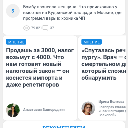
Бомбу пронесла женщина. Что происходило у
5
высотки на Кудринской площади в Москве, где
прогремел взрыв: хроника ЧП
79 821
37
МНЕНИЕ
МНЕНИЕ
Продашь за 3000, налог
«Спуталась речь
возьмут с 4000. Что
пургу». Врач — о
нам готовит новый
смертельном ди
налоговый закон — он
который сложн
коснется импорта и
обнаружить
даже репетиторов
Ирина Волкова
Главврач клиник
Анастасия Завгородняя
«Реабилитация д
Волковой»
РЕКОМЕНДУЕМ