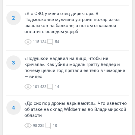
«Я с СВО, у меня отец директор». В
2
Подмосковье мужчина устроил пожар из-за
шашлыков на балконе, а потом отказался
оплатить соседям ущерб
115 134
54
«Подушкой надавил на лицо, чтобы не
3
кричала». Как убили модель Гретту Ведлер и
почему целый год прятали ее тело в чемодане
— видео
101 433
14
«До сих пор дроны взрываются». Что известно
4
об атаке на склад Wildberries во Владимирской
области
98 235
18