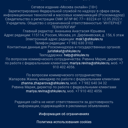
Сетевое издание «Москва онлайн» (18+)
Зарегистрировано Федеральной службой по надзору в сфере связи,
информационных технологий и массовых коммуникаций (Роскомнадзор)
Свидетельство о регистрации СМИ ЭЛ № ФС 77— 83224 от 12.05.2022 г.
Учредитель: Общество с ограниченной ответственностью "ИНТЕРНЕТ
ТЕХНОЛОГИИ"
Главный редактор: Ананьина Анастасия Юрьевна
Адрес редакции: 115114, Россия, Москва, ул. Дербеневская, д. 15б, 6 этаж
Электронный адрес редакции:
msk1@shkulev.ru
Телефон редакции: +7 982 630 3102
Контактные данные для Роскомнадзора и государственных органов:
juristekat@shkulev.ru
Техподдержка:
help@shkulev.ru
По вопросам коммерческого сотрудничества: Ревина Мария, директор
по работе с федеральными клиентами,
mariya.revina@shkulev.ru
, моб. +7
910 402 4056.
По вопросам коммерческого сотрудничества:
Жапарова Жанна, менеджер по работе с федеральными клиентами
zhanna.zhaparova@shkulev.ru
, моб. + 7 982 640 34 32
Ревина Мария, директор по работе с федеральными клиентами
mariya.revina@shkulev.ru
, моб. +7 910 402 4056
Редакция сайта не несет ответственности за достоверность
информации, содержащейся в рекламных объявлениях.
Информация об ограничениях
Политика использования cookies