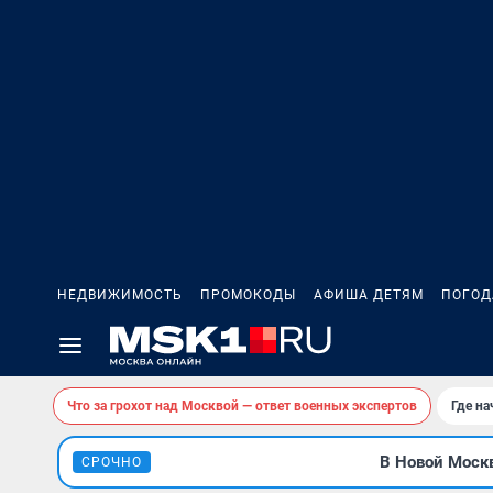
НЕДВИЖИМОСТЬ
ПРОМОКОДЫ
АФИША ДЕТЯМ
ПОГОД
Что за грохот над Москвой — ответ военных экспертов
Где н
В Новой Москв
СРОЧНО