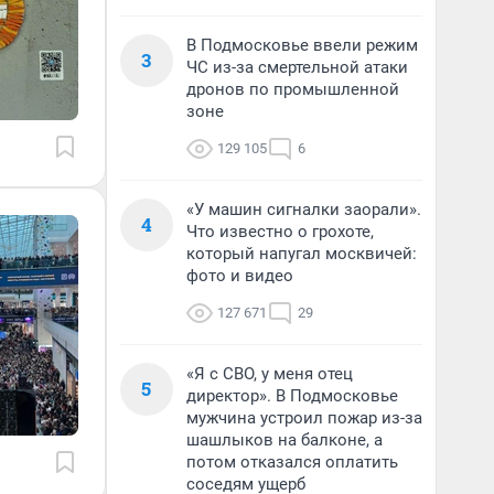
В Подмосковье ввели режим
3
ЧС из-за смертельной атаки
дронов по промышленной
зоне
129 105
6
«У машин сигналки заорали».
4
Что известно о грохоте,
который напугал москвичей:
фото и видео
127 671
29
«Я с СВО, у меня отец
5
директор». В Подмосковье
мужчина устроил пожар из-за
шашлыков на балконе, а
потом отказался оплатить
соседям ущерб