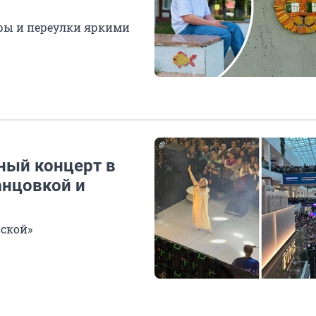
ры и переулки яркими
ный концерт в
анцовкой и
вской»