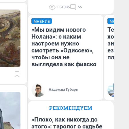
119 385
55
МНЕНИЕ
МНЕНИЕ
«Мы видим нового
Тепло 
Нолана»: с каким
холодн
настроем нужно
зимой.
смотреть «Одиссею»,
ездит н
чтобы она не
плюсы 
выглядела как фиаско
Надежда Губарь
Д
РЕКОМЕНДУЕМ
«Плохо, как никогда до
этого»: таролог о судьбе