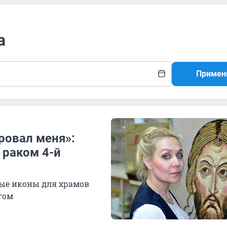
а
Примен
ровал меня»:
 раком 4-й
ные иконы для храмов
гом