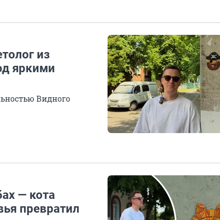
толог из
од яркими
льностью Видного
ах — кота
вья превратил