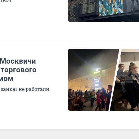
ться
 Москвичи
 торгового
ымом
озаика» не работали