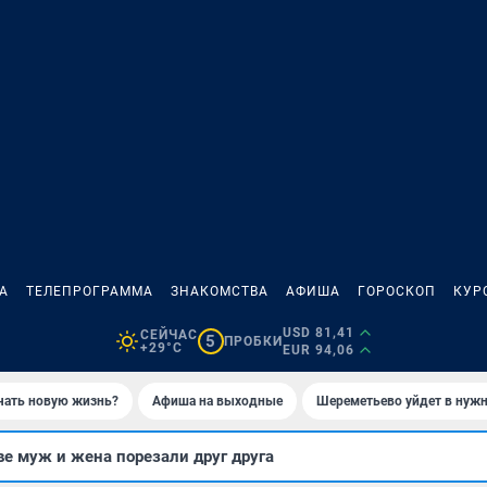
А
ТЕЛЕПРОГРАММА
ЗНАКОМСТВА
АФИША
ГОРОСКОП
КУР
USD 81,41
СЕЙЧАС
5
ПРОБКИ
+29°C
EUR 94,06
ачать новую жизнь?
Афиша на выходные
Шереметьево уйдет в нуж
е муж и жена порезали друг друга