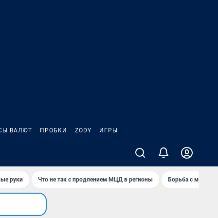
СЫ ВАЛЮТ
ПРОБКИ
ZODY
ИГРЫ
ные руки
Что не так с продлением МЦД в регионы
Борьба с мэрией 