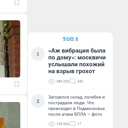
ТОП 5
«Аж вибрация была
1
по дому»: москвичи
услышали похожий
на взрыв грохот
389 253
342
Загорелся склад, погибли и
2
пострадали люди. Что
происходит в Подмосковье
после атаки БПЛА — фото
155 826
17