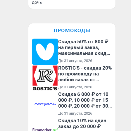
дочь
ПРОМОКОДЫ
Скидка 50% от 800 ₽
на первый заказ,
максимальная скидка
600 ₽
До 31 августа, 2026
ROSTIC'S - скидка 20%
по промокоду на
любой заказ от
3199₽!
До 31 августа, 2026
Скидка 6 000 ₽ от 10
000 ₽, 10 000 ₽ от 15
000 ₽, 20 000 ₽ от 30
000 ₽ и 35 000 ₽ от 50
До 31 августа, 2026
000 ₽ на первый и все
Скидка 10% на один
повторные заказы по
заказ до 20 000 ₽
промокоду НАБЕРИ