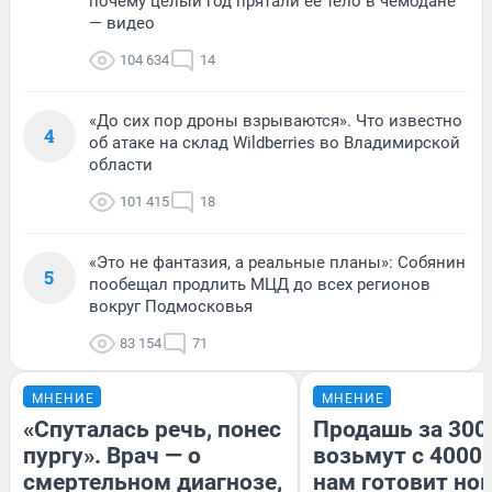
почему целый год прятали ее тело в чемодане
— видео
104 634
14
«До сих пор дроны взрываются». Что известно
4
об атаке на склад Wildberries во Владимирской
области
101 415
18
«Это не фантазия, а реальные планы»: Собянин
5
пообещал продлить МЦД до всех регионов
вокруг Подмосковья
83 154
71
МНЕНИЕ
МНЕНИЕ
«Спуталась речь, понес
Продашь за 3000
пургу». Врач — о
возьмут с 4000.
смертельном диагнозе,
нам готовит но