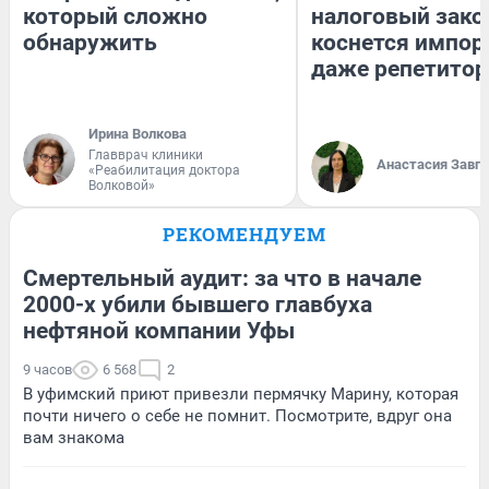
который сложно
налоговый зако
обнаружить
коснется импор
даже репетитор
Ирина Волкова
Главврач клиники
Анастасия Завг
«Реабилитация доктора
Волковой»
РЕКОМЕНДУЕМ
Смертельный аудит: за что в начале
2000-х убили бывшего главбуха
нефтяной компании Уфы
9 часов
6 568
2
В уфимский приют привезли пермячку Марину, которая
почти ничего о себе не помнит. Посмотрите, вдруг она
вам знакома