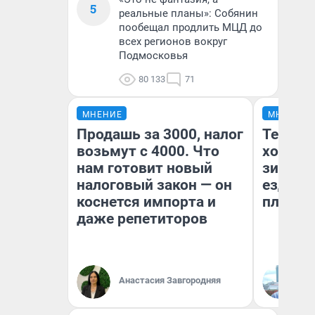
5
реальные планы»: Собянин
пообещал продлить МЦД до
всех регионов вокруг
Подмосковья
80 133
71
МНЕНИЕ
МНЕНИЕ
Продашь за 3000, налог
Тепло 
возьмут с 4000. Что
холодн
нам готовит новый
зимой.
налоговый закон — он
ездит н
коснется импорта и
плюсы 
даже репетиторов
Анастасия Завгородняя
Д