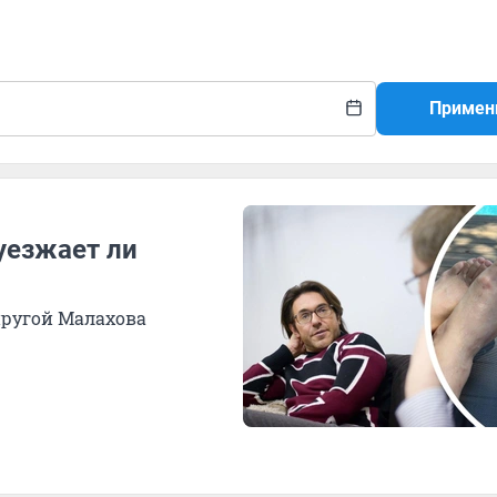
Примен
уезжает ли
пругой Малахова