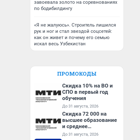
завоевала золото на соревнованиях
по бодибилдингу
«Я не жалуюсь». Строитель лишился
рук и ног и стал звездой соцсетей:
как он живет и почему его семью
искал весь Узбекистан
ПРОМОКОДЫ
Скидка 10% на ВО и
СПО в первый год
обучения
До 31 августа, 2026
Скидка 72 000 на
высшее образование
и среднее
специальное
До 31 августа, 2026
образование в