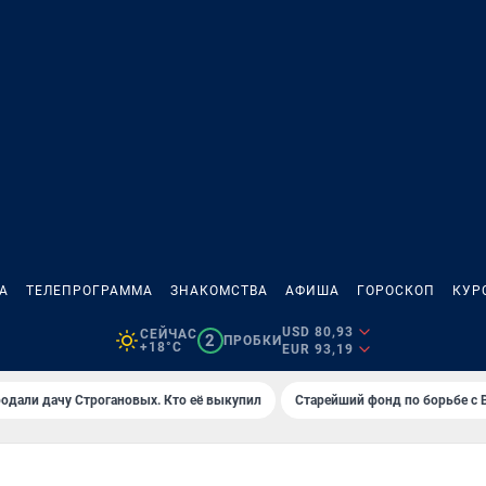
А
ТЕЛЕПРОГРАММА
ЗНАКОМСТВА
АФИША
ГОРОСКОП
КУР
USD 80,93
СЕЙЧАС
2
ПРОБКИ
+18°C
EUR 93,19
одали дачу Строгановых. Кто её выкупил
Старейший фонд по борьбе с 