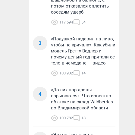
шашлыков на балконе, а
потом отказался оплатить
соседям ущерб
117 594
54
«Подушкой надавил на лицо,
3
чтобы не кричала». Как убили
модель Гретту Ведлер и
почему целый год прятали ее
тело в чемодане — видео
103 932
14
«До сих пор дроны
4
взрываются». Что известно
об атаке на склад Wildberries
во Владимирской области
100 782
18
«Это не фантазия, а