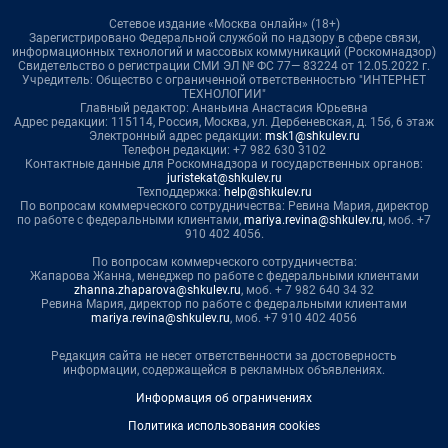
Сетевое издание «Москва онлайн» (18+)
Зарегистрировано Федеральной службой по надзору в сфере связи,
информационных технологий и массовых коммуникаций (Роскомнадзор)
Свидетельство о регистрации СМИ ЭЛ № ФС 77— 83224 от 12.05.2022 г.
Учредитель: Общество с ограниченной ответственностью "ИНТЕРНЕТ
ТЕХНОЛОГИИ"
Главный редактор: Ананьина Анастасия Юрьевна
Адрес редакции: 115114, Россия, Москва, ул. Дербеневская, д. 15б, 6 этаж
Электронный адрес редакции:
msk1@shkulev.ru
Телефон редакции: +7 982 630 3102
Контактные данные для Роскомнадзора и государственных органов:
juristekat@shkulev.ru
Техподдержка:
help@shkulev.ru
По вопросам коммерческого сотрудничества: Ревина Мария, директор
по работе с федеральными клиентами,
mariya.revina@shkulev.ru
, моб. +7
910 402 4056.
По вопросам коммерческого сотрудничества:
Жапарова Жанна, менеджер по работе с федеральными клиентами
zhanna.zhaparova@shkulev.ru
, моб. + 7 982 640 34 32
Ревина Мария, директор по работе с федеральными клиентами
mariya.revina@shkulev.ru
, моб. +7 910 402 4056
Редакция сайта не несет ответственности за достоверность
информации, содержащейся в рекламных объявлениях.
Информация об ограничениях
Политика использования cookies