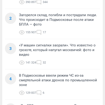
390 897
344
Загорелся склад, погибли и пострадали люди.
2
Что происходит в Подмосковье после атаки
БПЛА — фото
155 907
17
«У машин сигналки заорали». Что известно о
3
грохоте, который напугал москвичей: фото и
видео
141 324
32
В Подмосковье ввели режим ЧС из-за
4
смертельной атаки дронов по промышленной
зоне
129 837
6