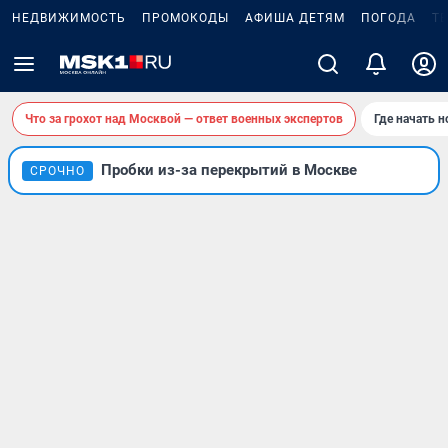
НЕДВИЖИМОСТЬ
ПРОМОКОДЫ
АФИША ДЕТЯМ
ПОГОДА
Т
Что за грохот над Москвой — ответ военных экспертов
Где начать 
Пробки из-за перекрытий в Москве
СРОЧНО