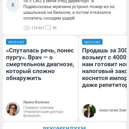
«Я с СВО, у меня отец директор». В
5
Подмосковье мужчина устроил пожар из-за
шашлыков на балконе, а потом отказался
оплатить соседям ущерб
119 421
55
МНЕНИЕ
МНЕНИЕ
«Спуталась речь, понес
Продашь за 3000
пургу». Врач — о
возьмут с 4000.
смертельном диагнозе,
нам готовит но
который сложно
налоговый зако
обнаружить
коснется импор
даже репетитор
Ирина Волкова
Главврач клиники
Анастасия Завг
«Реабилитация доктора
Волковой»
РЕКОМЕНДУЕМ