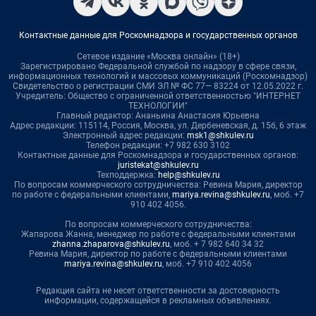
Контактные данные для Роскомнадзора и государственных органов
Сетевое издание «Москва онлайн» (18+)
Зарегистрировано Федеральной службой по надзору в сфере связи,
информационных технологий и массовых коммуникаций (Роскомнадзор)
Свидетельство о регистрации СМИ ЭЛ № ФС 77— 83224 от 12.05.2022 г.
Учредитель: Общество с ограниченной ответственностью "ИНТЕРНЕТ
ТЕХНОЛОГИИ"
Главный редактор: Ананьина Анастасия Юрьевна
Адрес редакции: 115114, Россия, Москва, ул. Дербеневская, д. 15б, 6 этаж
Электронный адрес редакции:
msk1@shkulev.ru
Телефон редакции: +7 982 630 3102
Контактные данные для Роскомнадзора и государственных органов:
juristekat@shkulev.ru
Техподдержка:
help@shkulev.ru
По вопросам коммерческого сотрудничества: Ревина Мария, директор
по работе с федеральными клиентами,
mariya.revina@shkulev.ru
, моб. +7
910 402 4056.
По вопросам коммерческого сотрудничества:
Жапарова Жанна, менеджер по работе с федеральными клиентами
zhanna.zhaparova@shkulev.ru
, моб. + 7 982 640 34 32
Ревина Мария, директор по работе с федеральными клиентами
mariya.revina@shkulev.ru
, моб. +7 910 402 4056
Редакция сайта не несет ответственности за достоверность
информации, содержащейся в рекламных объявлениях.