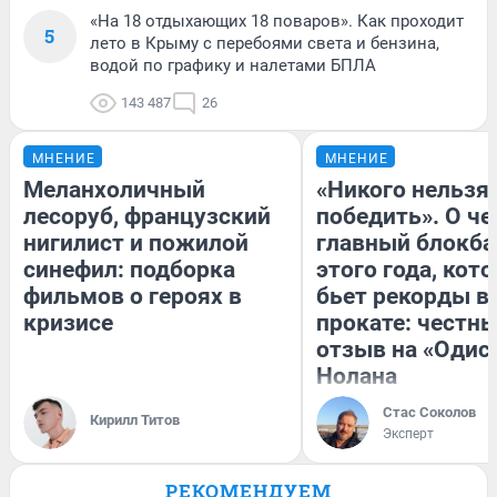
«На 18 отдыхающих 18 поваров». Как проходит
5
лето в Крыму с перебоями света и бензина,
водой по графику и налетами БПЛА
143 487
26
МНЕНИЕ
МНЕНИЕ
Меланхоличный
«Никого нельзя
лесоруб, французский
победить». О ч
нигилист и пожилой
главный блокба
синефил: подборка
этого года, кот
фильмов о героях в
бьет рекорды в
кризисе
прокате: честн
отзыв на «Одис
Нолана
Стас Соколов
Кирилл Титов
Эксперт
РЕКОМЕНДУЕМ