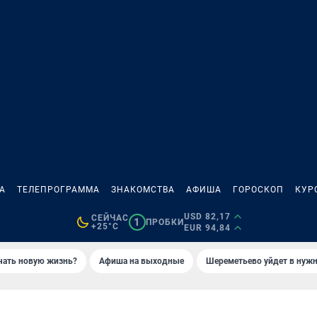
А
ТЕЛЕПРОГРАММА
ЗНАКОМСТВА
АФИША
ГОРОСКОП
КУР
USD 82,17
СЕЙЧАС
1
ПРОБКИ
+25°C
EUR 94,84
ачать новую жизнь?
Афиша на выходные
Шереметьево уйдет в нуж