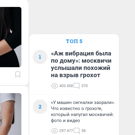
ТОП 5
«Аж вибрация была
1
по дому»: москвичи
услышали похожий
на взрыв грохот
403 458
370
«У машин сигналки заорали».
2
Что известно о грохоте,
который напугал москвичей:
фото и видео
297 477
58