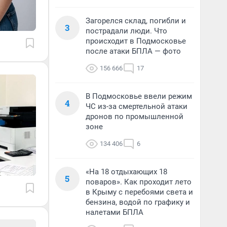
Загорелся склад, погибли и
3
пострадали люди. Что
происходит в Подмосковье
после атаки БПЛА — фото
156 666
17
В Подмосковье ввели режим
4
ЧС из-за смертельной атаки
дронов по промышленной
зоне
134 406
6
«На 18 отдыхающих 18
5
поваров». Как проходит лето
в Крыму с перебоями света и
бензина, водой по графику и
налетами БПЛА