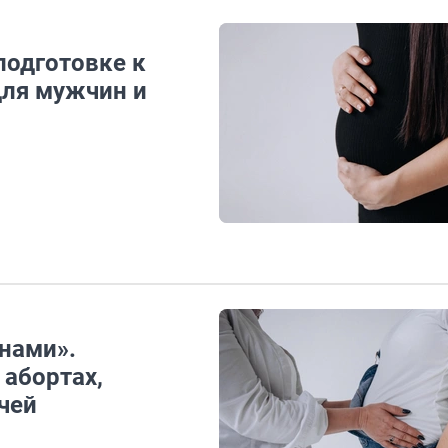
подготовке к
для мужчин и
нами».
 абортах,
чей