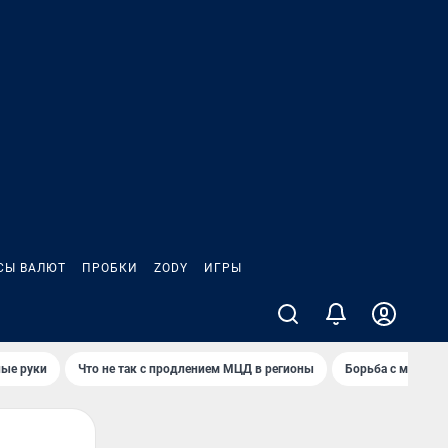
СЫ ВАЛЮТ
ПРОБКИ
ZODY
ИГРЫ
ные руки
Что не так с продлением МЦД в регионы
Борьба с мэрией 