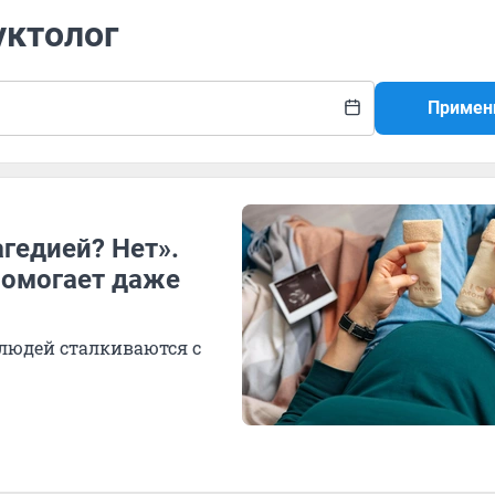
уктолог
Примен
агедией? Нет».
помогает даже
 людей сталкиваются с