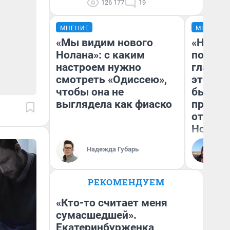
126 177
19
МНЕНИЕ
МНЕНИЕ
«Мы видим нового
«Никог
Нолана»: с каким
победи
настроем нужно
главны
смотреть «Одиссею»,
этого г
чтобы она не
бьет р
выглядела как фиаско
прокат
отзыв 
Нолана
Ст
Надежда Губарь
Эк
РЕКОМЕНДУЕМ
«Кто-то считает меня
сумасшедшей».
Екатеринбурженка