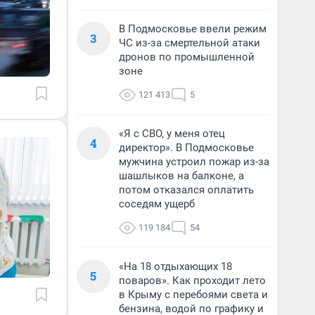
В Подмосковье ввели режим
3
ЧС из-за смертельной атаки
дронов по промышленной
зоне
121 413
5
«Я с СВО, у меня отец
4
директор». В Подмосковье
мужчина устроил пожар из-за
шашлыков на балконе, а
потом отказался оплатить
соседям ущерб
119 184
54
«На 18 отдыхающих 18
5
поваров». Как проходит лето
в Крыму с перебоями света и
бензина, водой по графику и