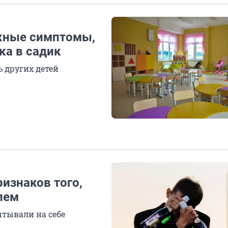
ожные симптомы,
ка в садик
ь других детей
ризнаков того,
лем
ытывали на себе