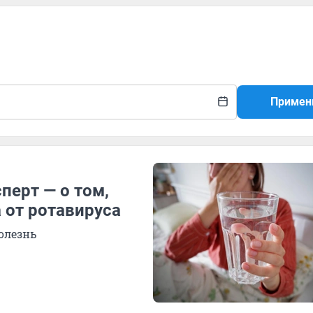
Примен
перт — о том,
 от ротавируса
олезнь