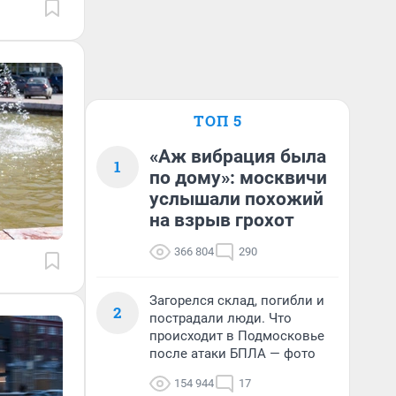
ТОП 5
«Аж вибрация была
1
по дому»: москвичи
услышали похожий
на взрыв грохот
366 804
290
Загорелся склад, погибли и
2
пострадали люди. Что
происходит в Подмосковье
после атаки БПЛА — фото
154 944
17