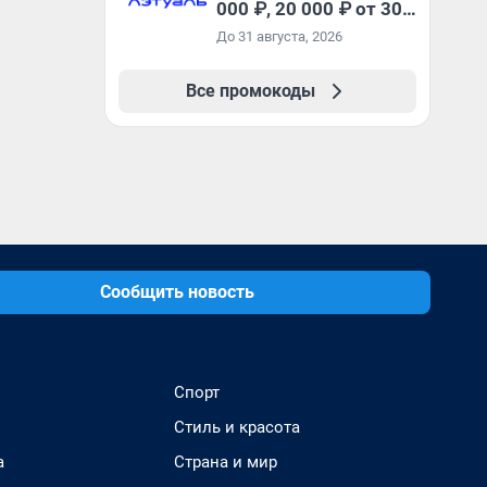
000 ₽, 20 000 ₽ от 30
000 ₽ и 35 000 ₽ от 50
До 31 августа, 2026
000 ₽ на первый и все
повторные заказы по
Все промокоды
промокоду НАБЕРИ
Сообщить новость
Спорт
Стиль и красота
а
Страна и мир