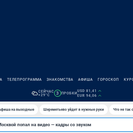
А
ТЕЛЕПРОГРАММА
ЗНАКОМСТВА
АФИША
ГОРОСКОП
КУР
USD 81,41
СЕЙЧАС
3
ПРОБКИ
+29°C
EUR 94,06
Афиша на выходные
Шереметьево уйдет в нужные руки
Что не так
осквой попал на видео — кадры со звуком