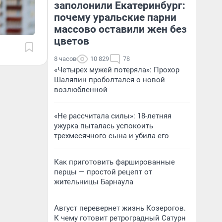
заполонили Екатеринбург:
почему уральские парни
массово оставили жен без
цветов
8 часов
10 829
78
«Четырех мужей потеряла»: Прохор
Шаляпин проболтался о новой
возлюбленной
«Не рассчитала силы»: 18-летняя
ужурка пыталась успокоить
трехмесячного сына и убила его
Как приготовить фаршированные
перцы — простой рецепт от
жительницы Барнаула
Август перевернет жизнь Козерогов.
К чему готовит ретроградный Сатурн