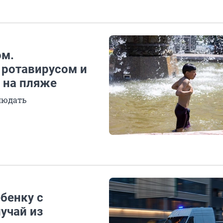
ом.
 ротавирусом и
 на пляже
людать
ебенку с
учай из