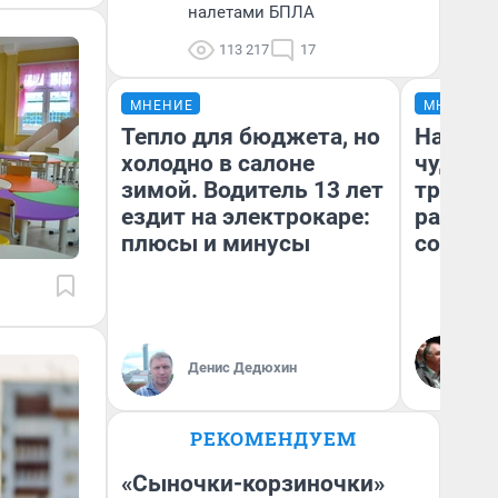
налетами БПЛА
113 217
17
МНЕНИЕ
МНЕНИЕ
Тепло для бюджета, но
Наслед
холодно в салоне
чудом 
зимой. Водитель 13 лет
трансп
ездит на электрокаре:
разнес
плюсы и минусы
советс
Ол
Бл
Денис Дедюхин
вл
би
РЕКОМЕНДУЕМ
«Сыночки-корзиночки»