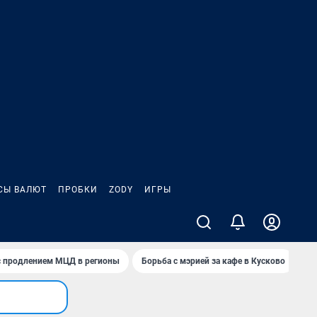
СЫ ВАЛЮТ
ПРОБКИ
ZODY
ИГРЫ
 с продлением МЦД в регионы
Борьба с мэрией за кафе в Кусково
Пу