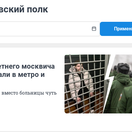
вский полк
Примен
етнего москвича
ли в метро и
 вместо больницы чуть