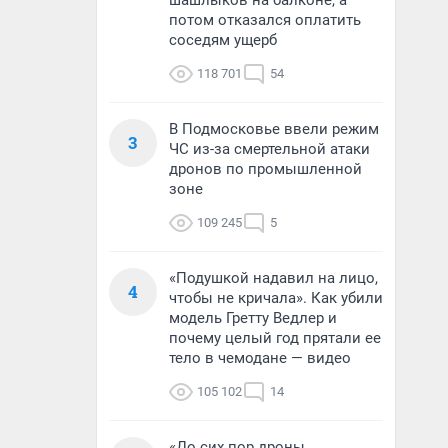
шашлыков на балконе, а
потом отказался оплатить
соседям ущерб
118 701
54
В Подмосковье ввели режим
3
ЧС из-за смертельной атаки
дронов по промышленной
зоне
109 245
5
«Подушкой надавил на лицо,
4
чтобы не кричала». Как убили
модель Гретту Ведлер и
почему целый год прятали ее
тело в чемодане — видео
105 102
14
«До сих пор дроны