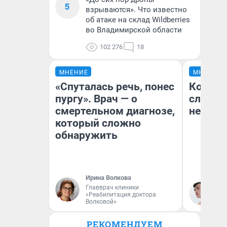
5
взрываются». Что известно
об атаке на склад Wildberries
во Владимирской области
102 276
18
МНЕНИЕ
МНЕНИЕ
«Спуталась речь, понес
Когда в
пургу». Врач — о
слов: 
смертельном диагнозе,
немых
который сложно
обнаружить
Ирина Волкова
Главврач клиники
Ки
«Реабилитация доктора
Волковой»
РЕКОМЕНДУЕМ