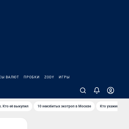
СЫ ВАЛЮТ
ПРОБКИ
ZODY
ИГРЫ
. Кто её выкупил
10 неизбитых экотроп в Москве
Кто ухаживает з