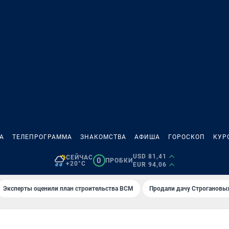
А
ТЕЛЕПРОГРАММА
ЗНАКОМСТВА
АФИША
ГОРОСКОП
КУР
USD 81,41
СЕЙЧАС
0
ПРОБКИ
+20°C
EUR 94,06
Эксперты оценили план строительства ВСМ
Продали дачу Строгановых