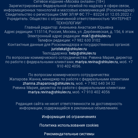
Сетевое издание «Москва онлайн» (18+)
Зарегистрировано Федеральной службой по надзору в сфере связи,
информационных технологий и массовых коммуникаций (Роскомнадзор)
Свидетельство о регистрации СМИ ЭЛ № ФС 77— 83224 от 12.05.2022 г.
Учредитель: Общество с ограниченной ответственностью "ИНТЕРНЕТ
ТЕХНОЛОГИИ"
Главный редактор: Ананьина Анастасия Юрьевна
Адрес редакции: 115114, Россия, Москва, ул. Дербеневская, д. 15б, 6 этаж
Электронный адрес редакции:
msk1@shkulev.ru
Телефон редакции: +7 982 630 3102
Контактные данные для Роскомнадзора и государственных органов:
juristekat@shkulev.ru
Техподдержка:
help@shkulev.ru
По вопросам коммерческого сотрудничества: Ревина Мария, директор
по работе с федеральными клиентами,
mariya.revina@shkulev.ru
, моб. +7
910 402 4056.
По вопросам коммерческого сотрудничества:
Жапарова Жанна, менеджер по работе с федеральными клиентами
zhanna.zhaparova@shkulev.ru
, моб. + 7 982 640 34 32
Ревина Мария, директор по работе с федеральными клиентами
mariya.revina@shkulev.ru
, моб. +7 910 402 4056
Редакция сайта не несет ответственности за достоверность
информации, содержащейся в рекламных объявлениях.
Информация об ограничениях
Политика использования cookies
Рекомендательные системы