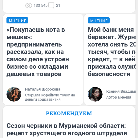
133 545
21
МНЕНИЕ
МНЕНИЕ
«Покупаешь кота в
Мой банк меня
мешке»:
бережет. Журн
предприниматель
хотела снять 20
рассказала, как на
тысяч, чтобы п
самом деле устроен
кредит, — к ней
бизнес со складами
приехала служб
дешевых товаров
безопасности
Наталья Шорохова
Ксения Владими
Открыла кофейную точку на
Автор мнения
деньги соцразвития
РЕКОМЕНДУЕМ
Сезон черники в Мурманской области:
рецепт хрустящего ягодного штруделя