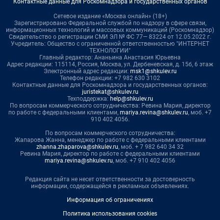
Контактные данные для Роскомнадзора и государственных органов
Сетевое издание «Москва онлайн» (18+)
Зарегистрировано Федеральной службой по надзору в сфере связи,
информационных технологий и массовых коммуникаций (Роскомнадзор)
Свидетельство о регистрации СМИ ЭЛ № ФС 77— 83224 от 12.05.2022 г.
Учредитель: Общество с ограниченной ответственностью "ИНТЕРНЕТ
ТЕХНОЛОГИИ"
Главный редактор: Ананьина Анастасия Юрьевна
Адрес редакции: 115114, Россия, Москва, ул. Дербеневская, д. 15б, 6 этаж
Электронный адрес редакции:
msk1@shkulev.ru
Телефон редакции: +7 982 630 3102
Контактные данные для Роскомнадзора и государственных органов:
juristekat@shkulev.ru
Техподдержка:
help@shkulev.ru
По вопросам коммерческого сотрудничества: Ревина Мария, директор
по работе с федеральными клиентами,
mariya.revina@shkulev.ru
, моб. +7
910 402 4056.
По вопросам коммерческого сотрудничества:
Жапарова Жанна, менеджер по работе с федеральными клиентами
zhanna.zhaparova@shkulev.ru
, моб. + 7 982 640 34 32
Ревина Мария, директор по работе с федеральными клиентами
mariya.revina@shkulev.ru
, моб. +7 910 402 4056
Редакция сайта не несет ответственности за достоверность
информации, содержащейся в рекламных объявлениях.
Информация об ограничениях
Политика использования cookies