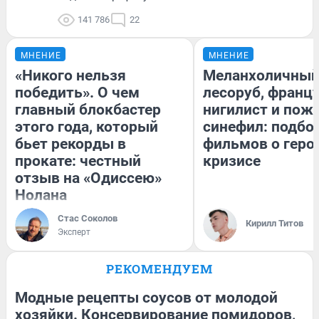
141 786
22
МНЕНИЕ
МНЕНИЕ
«Никого нельзя
Меланхоличны
победить». О чем
лесоруб, франц
главный блокбастер
нигилист и пож
этого года, который
синефил: подбо
бьет рекорды в
фильмов о геро
прокате: честный
кризисе
отзыв на «Одиссею»
Нолана
Стас Соколов
Кирилл Титов
Эксперт
РЕКОМЕНДУЕМ
Модные рецепты соусов от молодой
хозяйки. Консервирование помидоров,