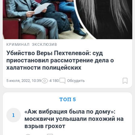
КРИМИНАЛ
ЭКСКЛЮЗИВ
Убийство Веры Пехтелевой: суд
приостановил рассмотрение дела о
халатности полицейских
5 июля, 2022, 10:39
4 180
Обсудить
ТОП 5
«Аж вибрация была по дому»:
1
москвичи услышали похожий на
взрыв грохот