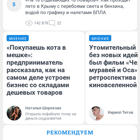
5
лето в Крыму с перебоями света и бензина,
водой по графику и налетами БПЛА
142 878
22
МНЕНИЕ
МНЕНИЕ
«Покупаешь кота в
Утомительный 
мешке»:
без новых идей
предприниматель
был фильм «Чел
рассказала, как на
муравей и Оса»
самом деле устроен
ретроспектива
бизнес со складами
киновселенной 
дешевых товаров
Наталья Шорохова
Кирилл Титов
Открыла кофейную точку на
деньги соцразвития
РЕКОМЕНДУЕМ