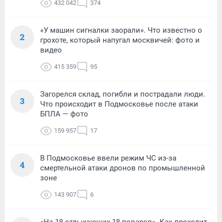
432 042
374
«У машин сигналки заорали». Что известно о
2
грохоте, который напугал москвичей: фото и
видео
415 359
95
Загорелся склад, погибли и пострадали люди.
3
Что происходит в Подмосковье после атаки
БПЛА — фото
159 957
17
В Подмосковье ввели режим ЧС из-за
4
смертельной атаки дронов по промышленной
зоне
143 907
6
«На 18 отдыхающих 18 поваров». Как проходит