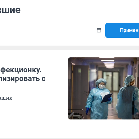
вшие
Примен
нфекционку.
лизировать с
евших