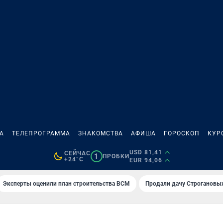
А
ТЕЛЕПРОГРАММА
ЗНАКОМСТВА
АФИША
ГОРОСКОП
КУР
USD 81,41
СЕЙЧАС
1
ПРОБКИ
+24°C
EUR 94,06
Эксперты оценили план строительства ВСМ
Продали дачу Строгановых