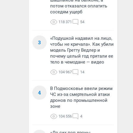
шашлыков на балконе, а
потом отказался оплатить
соседям ущерб
118 371
54
«Подушкой надавил на лицо,
3
чтобы не кричала». Как убили
модель Гретту Ведлер и
почему целый год прятали ее
тело в чемодане — видео
104 967
14
В Подмосковье ввели режим
4
ЧС из-за смертельной атаки
дронов по промышленной
зоне
104 556
4
«До сих пор дроны