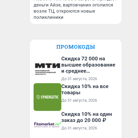
деньги Айзе, вартовчанин оголился
возле ТЦ, откроются новые
поликлиники
ПРОМОКОДЫ
Скидка 72 000 на
высшее образование
и среднее
специальное
До 31 августа, 2026
образование в
Скидка 10% на все
первый год обучения
товары
До 31 августа, 2026
Скидка 10% на один
заказ до 20 000 ₽
До 31 августа, 2026