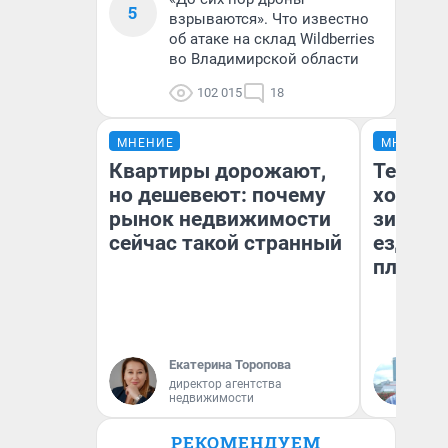
5
взрываются». Что известно
об атаке на склад Wildberries
во Владимирской области
102 015
18
МНЕНИЕ
МНЕНИЕ
Квартиры дорожают,
Тепло 
но дешевеют: почему
холодн
рынок недвижимости
зимой.
сейчас такой странный
ездит н
плюсы 
Екатерина Торопова
Д
директор агентства
недвижимости
РЕКОМЕНДУЕМ