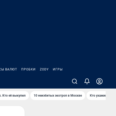
СЫ ВАЛЮТ
ПРОБКИ
ZODY
ИГРЫ
. Кто её выкупил
10 неизбитых экотроп в Москве
Кто ухаживает з