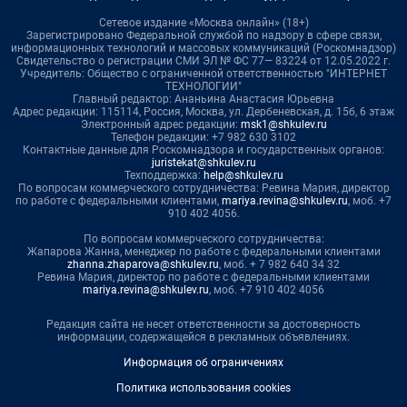
Сетевое издание «Москва онлайн» (18+)
Зарегистрировано Федеральной службой по надзору в сфере связи,
информационных технологий и массовых коммуникаций (Роскомнадзор)
Свидетельство о регистрации СМИ ЭЛ № ФС 77— 83224 от 12.05.2022 г.
Учредитель: Общество с ограниченной ответственностью "ИНТЕРНЕТ
ТЕХНОЛОГИИ"
Главный редактор: Ананьина Анастасия Юрьевна
Адрес редакции: 115114, Россия, Москва, ул. Дербеневская, д. 15б, 6 этаж
Электронный адрес редакции:
msk1@shkulev.ru
Телефон редакции: +7 982 630 3102
Контактные данные для Роскомнадзора и государственных органов:
juristekat@shkulev.ru
Техподдержка:
help@shkulev.ru
По вопросам коммерческого сотрудничества: Ревина Мария, директор
по работе с федеральными клиентами,
mariya.revina@shkulev.ru
, моб. +7
910 402 4056.
По вопросам коммерческого сотрудничества:
Жапарова Жанна, менеджер по работе с федеральными клиентами
zhanna.zhaparova@shkulev.ru
, моб. + 7 982 640 34 32
Ревина Мария, директор по работе с федеральными клиентами
mariya.revina@shkulev.ru
, моб. +7 910 402 4056
Редакция сайта не несет ответственности за достоверность
информации, содержащейся в рекламных объявлениях.
Информация об ограничениях
Политика использования cookies