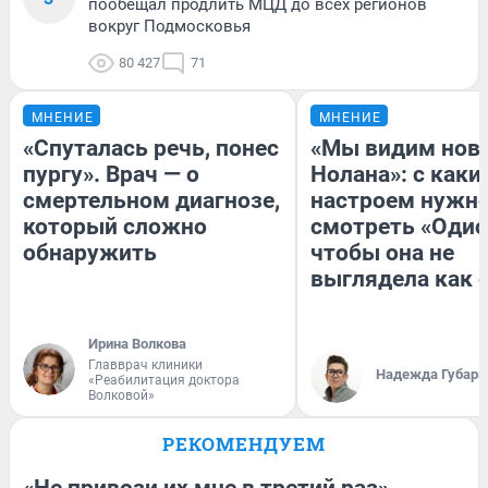
пообещал продлить МЦД до всех регионов
вокруг Подмосковья
80 427
71
МНЕНИЕ
МНЕНИЕ
«Спуталась речь, понес
«Мы видим нов
пургу». Врач — о
Нолана»: с каки
смертельном диагнозе,
настроем нужн
который сложно
смотреть «Одис
обнаружить
чтобы она не
выглядела как 
Ирина Волкова
Главврач клиники
Надежда Губарь
«Реабилитация доктора
Волковой»
РЕКОМЕНДУЕМ
«Не привози их мне в третий раз».