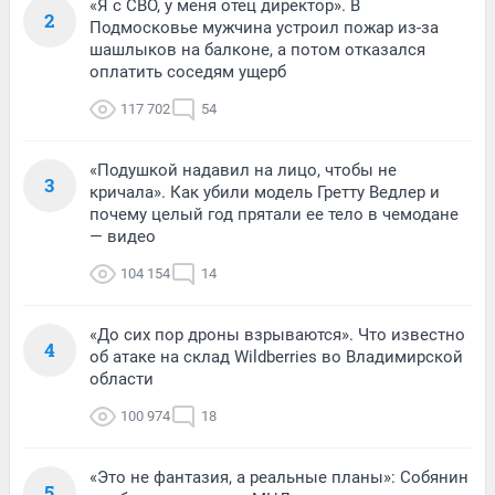
«Я с СВО, у меня отец директор». В
2
Подмосковье мужчина устроил пожар из-за
шашлыков на балконе, а потом отказался
оплатить соседям ущерб
117 702
54
«Подушкой надавил на лицо, чтобы не
3
кричала». Как убили модель Гретту Ведлер и
почему целый год прятали ее тело в чемодане
— видео
104 154
14
«До сих пор дроны взрываются». Что известно
4
об атаке на склад Wildberries во Владимирской
области
100 974
18
«Это не фантазия, а реальные планы»: Собянин
5