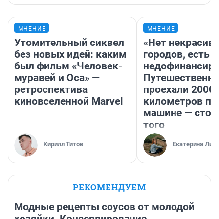
МНЕНИЕ
МНЕНИЕ
Утомительный сиквел
«Нет некрасив
без новых идей: каким
городов, есть
был фильм «Человек-
недофинансиро
муравей и Оса» —
Путешественн
ретроспектива
проехали 2000
киновселенной Marvel
километров по 
машине — стои
того
Кирилл Титов
Екатерина Лит
РЕКОМЕНДУЕМ
Модные рецепты соусов от молодой
хозяйки. Консервирование