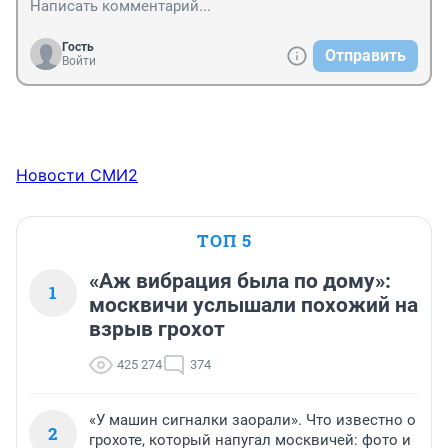
Гость
Отправить
Войти
Новости СМИ2
ТОП 5
«Аж вибрация была по дому»:
1
москвичи услышали похожий на
взрыв грохот
425 274
374
«У машин сигналки заорали». Что известно о
2
грохоте, который напугал москвичей: фото и