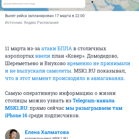
Вылет рейса запланирован 17 марта в 22:00
Источник: 
Яндекс.Расписания 
11 марта из-за
атаки БПЛА
в столичных
аэропортах
ввели
план «Ковер». Домодедово,
Шереметьево и Внуково
временно не принимали
и не выпускали самолеты
. MSK1.RU показывал,
что в этот момент происходило в авиагаванях
.
Самую оперативную информацию о жизни
столицы можно узнать из
Telegram-канала
MSK1.RU
: прямо сейчас
мы разыгрываем там
iPhone 16
среди подписчиков.
Елена Халматова
корреспондент MSK1.RU