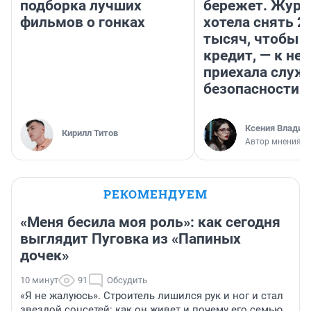
подборка лучших
бережет. Журн
фильмов о гонках
хотела снять 2
тысяч, чтобы п
кредит, — к не
приехала служ
безопасности
Ксения Владим
Кирилл Титов
Автор мнения
РЕКОМЕНДУЕМ
«Меня бесила моя роль»: как сегодня
выглядит Пуговка из «Папиных
дочек»
10 минут
91
Обсудить
«Я не жалуюсь». Строитель лишился рук и ног и стал
звездой соцсетей: как он живет и почему его семью