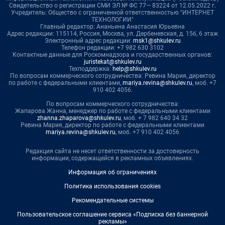
Свидетельство о регистрации СМИ ЭЛ № ФС 77— 83224 от 12.05.2022 г.
Учредитель: Общество с ограниченной ответственностью "ИНТЕРНЕТ
ТЕХНОЛОГИИ"
Главный редактор: Ананьина Анастасия Юрьевна
Адрес редакции: 115114, Россия, Москва, ул. Дербеневская, д. 15б, 6 этаж
Электронный адрес редакции:
msk1@shkulev.ru
Телефон редакции: +7 982 630 3102
Контактные данные для Роскомнадзора и государственных органов:
juristekat@shkulev.ru
Техподдержка:
help@shkulev.ru
По вопросам коммерческого сотрудничества: Ревина Мария, директор
по работе с федеральными клиентами,
mariya.revina@shkulev.ru
, моб. +7
910 402 4056.
По вопросам коммерческого сотрудничества:
Жапарова Жанна, менеджер по работе с федеральными клиентами
zhanna.zhaparova@shkulev.ru
, моб. + 7 982 640 34 32
Ревина Мария, директор по работе с федеральными клиентами
mariya.revina@shkulev.ru
, моб. +7 910 402 4056
Редакция сайта не несет ответственности за достоверность
информации, содержащейся в рекламных объявлениях.
Информация об ограничениях
Политика использования cookies
Рекомендательные системы
Пользовательское соглашение сервиса «Подписка без баннерной
рекламы»