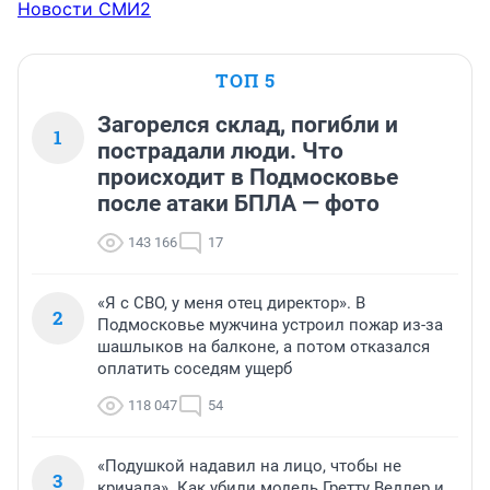
Новости СМИ2
ТОП 5
Загорелся склад, погибли и
1
пострадали люди. Что
происходит в Подмосковье
после атаки БПЛА — фото
143 166
17
«Я с СВО, у меня отец директор». В
2
Подмосковье мужчина устроил пожар из-за
шашлыков на балконе, а потом отказался
оплатить соседям ущерб
118 047
54
«Подушкой надавил на лицо, чтобы не
3
кричала». Как убили модель Гретту Ведлер и