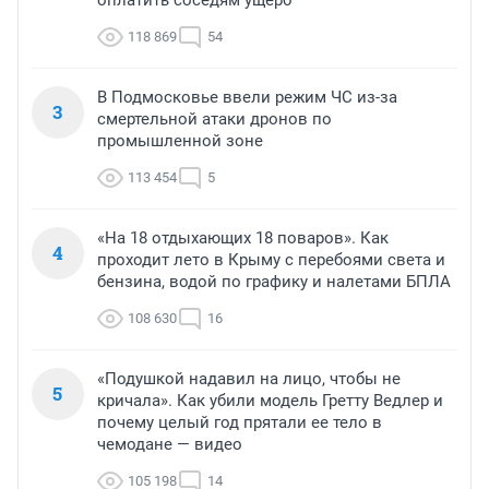
оплатить соседям ущерб
118 869
54
В Подмосковье ввели режим ЧС из-за
3
смертельной атаки дронов по
промышленной зоне
113 454
5
«На 18 отдыхающих 18 поваров». Как
4
проходит лето в Крыму с перебоями света и
бензина, водой по графику и налетами БПЛА
108 630
16
«Подушкой надавил на лицо, чтобы не
5
кричала». Как убили модель Гретту Ведлер и
почему целый год прятали ее тело в
чемодане — видео
105 198
14