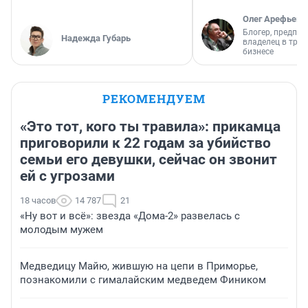
Олег Арефьев
Блогер, предпри
Надежда Губарь
владелец в тра
бизнесе
РЕКОМЕНДУЕМ
«Это тот, кого ты травила»: прикамца
приговорили к 22 годам за убийство
семьи его девушки, сейчас он звонит
ей с угрозами
18 часов
14 787
21
«Ну вот и всё»: звезда «Дома-2» развелась с
молодым мужем
Медведицу Майю, жившую на цепи в Приморье,
познакомили с гималайским медведем Фиником