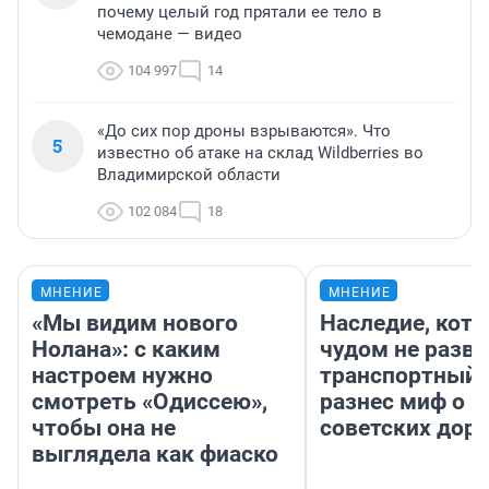
почему целый год прятали ее тело в
чемодане — видео
104 997
14
«До сих пор дроны взрываются». Что
5
известно об атаке на склад Wildberries во
Владимирской области
102 084
18
МНЕНИЕ
МНЕНИЕ
«Мы видим нового
Наследие, кото
Нолана»: с каким
чудом не разва
настроем нужно
транспортный 
смотреть «Одиссею»,
разнес миф о 
чтобы она не
советских доро
выглядела как фиаско