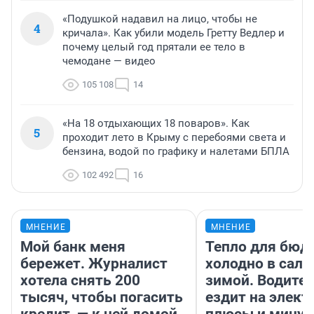
«Подушкой надавил на лицо, чтобы не
4
кричала». Как убили модель Гретту Ведлер и
почему целый год прятали ее тело в
чемодане — видео
105 108
14
«На 18 отдыхающих 18 поваров». Как
5
проходит лето в Крыму с перебоями света и
бензина, водой по графику и налетами БПЛА
102 492
16
МНЕНИЕ
МНЕНИЕ
Мой банк меня
Тепло для бюд
бережет. Журналист
холодно в сало
хотела снять 200
зимой. Водител
тысяч, чтобы погасить
ездит на элект
кредит, — к ней домой
плюсы и мину