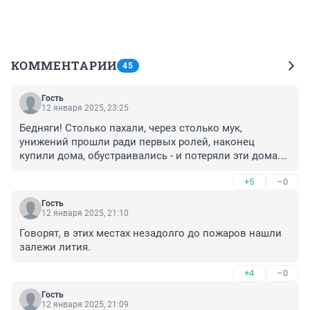
КОММЕНТАРИИ
45
Гость
12 января 2025, 23:25
Бедняги! Столько пахали, через столько мук, 
унижений прошли ради первых ролей, наконец 
купили дома, обустраивались - и потеряли эти дома.

Особенно жаль "простых американцев". Всю жизнь 
+5
–0
горбатились на 2-х работах без отпусков еще со 
школы, вставали в 5 утра, не высыпались, каждый 
Гость
день боялись потерять работу, работали во время 
12 января 2025, 21:10
болезней купили за бешеные деньги свои домишки 
Говорят, в этих местах незадолго до пожаров нашли 
из палочек и щепочек, выплачивали ипотеку, - и вот 
залежи лития.
все сгорело за 15 минут, еще и страховку в случае 
пожаров отменили. Может, государство им поможет? 
+4
–0
Хотя США - не социальное государство, но неужели 
оставит в такой беде?

Гость
12 января 2025, 21:09
Кто-то заснял на видео 2-х старичков: одному лет 70, 