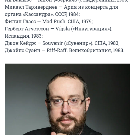
Микаэл Таривердиев — Ария из концерта для 
органа «Кассандра». СССР, 1984;

Филип Гласс — Mad Rush. США, 1979;

Герберт Агустссон — Vígsla («Инаугурация»). 
Исландия, 1983;

Джон Кейдж — Souvenir («Сувенир»). США, 1983;

Джайлс Суэйн — Riff-Raff. Великобритания, 1983.