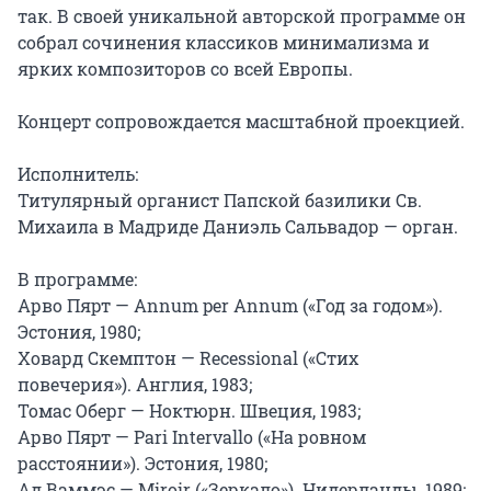
так. В своей уникальной авторской программе он 
собрал сочинения классиков минимализма и 
ярких композиторов со всей Европы.

Концерт сопровождается масштабной проекцией.

Исполнитель:

Титулярный органист Папской базилики Св. 
Михаила в Мадриде Даниэль Сальвадор — орган.

В программе:

Арво Пярт — Annum per Annum («Год за годом»). 
Эстония, 1980;

Ховард Скемптон — Recessional («Стих 
повечерия»). Англия, 1983;

Томас Оберг — Ноктюрн. Швеция, 1983;

Арво Пярт — Pari Intervallo («На ровном 
расстоянии»). Эстония, 1980;

Ад Ваммэс — Miroir («Зеркало»). Нидерланды, 1989;
