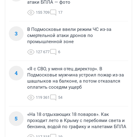
атаки БПЛА — фото
155 709
17
В Подмосковье ввели режим ЧС из-за
3
смертельной атаки дронов по
промышленной зоне
127 677
6
«Я с СВО, у меня отец директор». В
4
Подмосковье мужчина устроил пожар из-за
шашлыков на балконе, а потом отказался
оплатить соседям ущерб
119 361
54
«На 18 отдыхающих 18 поваров». Как
5
проходит лето в Крыму с перебоями света и
бензина, водой по графику и налетами БПЛА
117 315
19