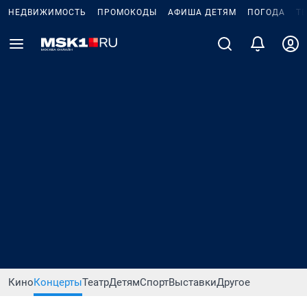
НЕДВИЖИМОСТЬ
ПРОМОКОДЫ
АФИША ДЕТЯМ
ПОГОДА
Т
Кино
Концерты
Театр
Детям
Спорт
Выставки
Другое