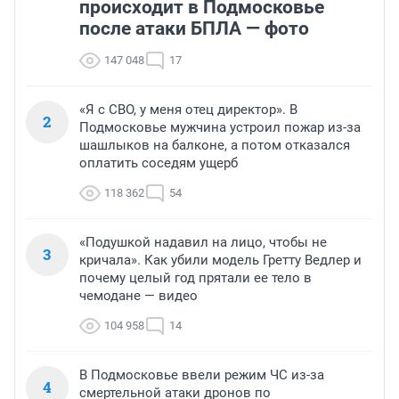
происходит в Подмосковье
после атаки БПЛА — фото
147 048
17
«Я с СВО, у меня отец директор». В
2
Подмосковье мужчина устроил пожар из-за
шашлыков на балконе, а потом отказался
оплатить соседям ущерб
118 362
54
«Подушкой надавил на лицо, чтобы не
3
кричала». Как убили модель Гретту Ведлер и
почему целый год прятали ее тело в
чемодане — видео
104 958
14
В Подмосковье ввели режим ЧС из-за
4
смертельной атаки дронов по