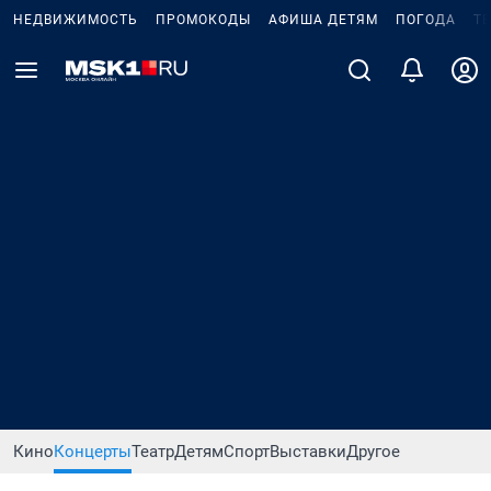
НЕДВИЖИМОСТЬ
ПРОМОКОДЫ
АФИША ДЕТЯМ
ПОГОДА
Т
Кино
Концерты
Театр
Детям
Спорт
Выставки
Другое