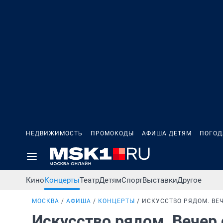
НЕДВИЖИМОСТЬ
ПРОМОКОДЫ
АФИША ДЕТЯМ
ПОГОД
Кино
Концерты
Театр
Детям
Спорт
Выставки
Другое
МОСКВА
АФИША
КОНЦЕРТЫ
ИСКУССТВО РЯДОМ. ВЕ
Искусство рядом. Вечер