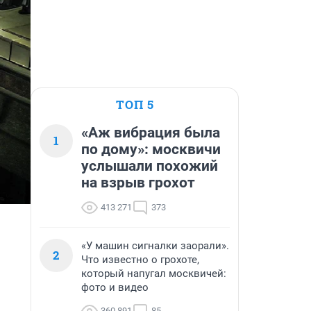
ТОП 5
«Аж вибрация была
1
по дому»: москвичи
услышали похожий
на взрыв грохот
413 271
373
«У машин сигналки заорали».
2
Что известно о грохоте,
который напугал москвичей:
фото и видео
360 891
85