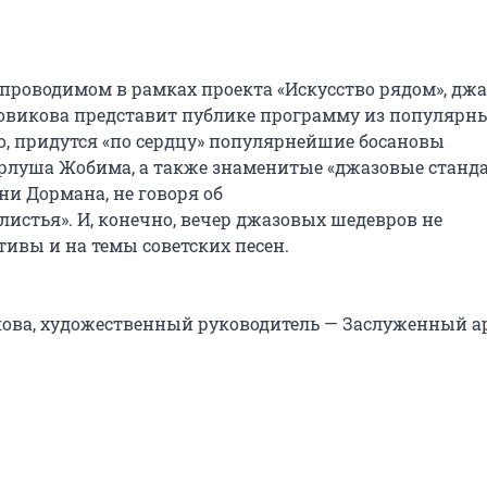
проводимом в рамках проекта «Искусство рядом», джаз
овикова представит публике программу из популярны
, придутся «по сердцу» популярнейшие босановы 
рлуша Жобима, а также знаменитые «джазовые станда
 Дормана, не говоря об

истья». И, конечно, вечер джазовых шедевров не 
ивы и на темы советских песен.

ова, художественный руководитель — Заслуженный ар