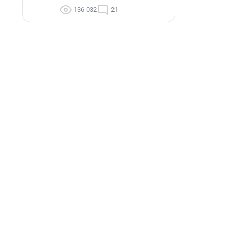
136 032
21