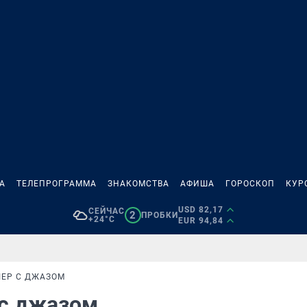
А
ТЕЛЕПРОГРАММА
ЗНАКОМСТВА
АФИША
ГОРОСКОП
КУР
USD 82,17
СЕЙЧАС
2
ПРОБКИ
+24°C
EUR 94,84
ЧЕР С ДЖАЗОМ
 с джазом