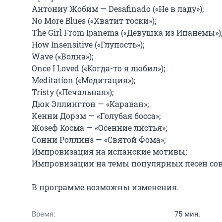
Aнтониу Жобим — Desafinado («Не в ладу»);

No More Blues («Хватит тоски»);

The Girl From Ipanema («Девушка из Ипанемы»);
How Insensitive («Глупость»);

Wave («Волна»);

Once I Loved («Когда-то я любил»);

Meditation («Медитация»);

Tristy («Печальная»);

Дюк Эллингтон — «Караван»;

Kенни Дорэм — «Голубая босса»;

Жозеф Косма — «Осенние листья»;

Сонни Роллинз — «Святой Фома»;

Импровизация на испанские мотивы;

Импровизации на темы популярных песен сове
В программе возможны изменения.
Время:
75 мин.