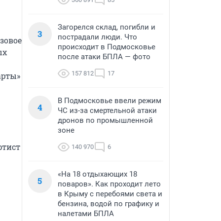
Загорелся склад, погибли и
3
пострадали люди. Что
овое 
происходит в Подмосковье
х 
после атаки БПЛА — фото
157 812
17
рты» 
В Подмосковье ввели режим
4
ЧС из-за смертельной атаки
дронов по промышленной
зоне
тист 
140 970
6
«На 18 отдыхающих 18
5
поваров». Как проходит лето
в Крыму с перебоями света и
бензина, водой по графику и
налетами БПЛА