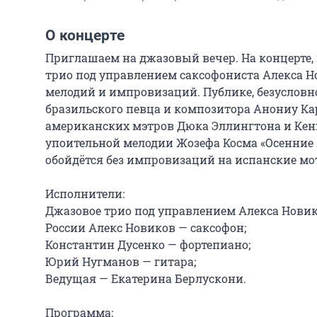
О концерте
Приглашаем на джазовый вечер. На концерте, 
трио под управлением саксофониста Алекса Н
мелодий и импровизаций. Публике, безусловно
бразильского певца и композитора Анониу Ка
американских мэтров Дюка Эллингтона и Кенни
упоительной мелодии Жозефа Косма «Осенние л
обойдётся без импровизаций на испанские мот
Исполнители:

Джазовое трио под управлением Алекса Новик
России Алекс Новиков — саксофон;

Константин Дусенко — фортепиано;

Юрий Нугманов — гитара;

Ведущая — Екатерина Берлускони.

Программа:
