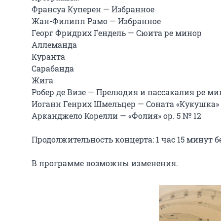
Франсуа Куперен — Избранное

Жан-Филипп Рамо — Избранное

Георг Фридрих Гендель — Сюита ре минор

Аллеманда

Куранта

Сарабанда

Жига

Робер де Визе — Прелюдия и пассакалия ре мин
Иоганн Генрих Шмельцер — Соната «Кукушка» д
Арканджело Корелли — «Фолия» ор. 5 № 12

Продолжительность концерта: 1 час 15 минут бе
В программе возможны изменения.