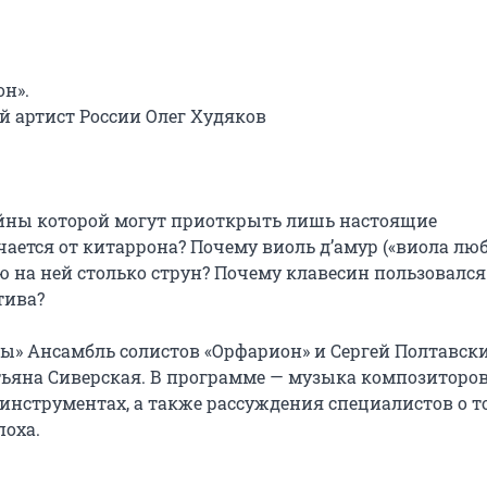
н».

артист России Олег Худяков

йны которой могут приоткрыть лишь настоящие 
чается от китаррона? Почему виоль д’амур («виола люб
 на ней столько струн? Почему клавесин пользовался 
ива?

ы» Ансамбль солистов «Орфарион» и Сергей Полтавский
ьяна Сиверская. В программе — музыка композиторов
инструментах, а также рассуждения специалистов о то
оха.
