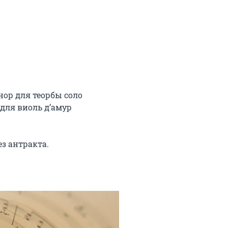
ор для теорбы соло

ля виоль д’амур

з антракта.
