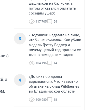
шашлыков на балконе, а
потом отказался оплатить
соседям ущерб
117 705
54
«Подушкой надавил на лицо,
3
чтобы не кричала». Как убили
модель Гретту Ведлер и
почему целый год прятали ее
тело в чемодане — видео
ви») 
104 196
14
«До сих пор дроны
, а 
4
взрываются». Что известно
 
об атаке на склад Wildberries
м, 
во Владимирской области
100 980
18