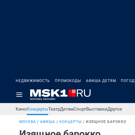
НЕДВИЖИМОСТЬ
ПРОМОКОДЫ
АФИША ДЕТЯМ
ПОГОД
Кино
Концерты
Театр
Детям
Спорт
Выставки
Другое
МОСКВА
АФИША
КОНЦЕРТЫ
ИЗЯЩНОЕ БАРОККО
Изящное барокко