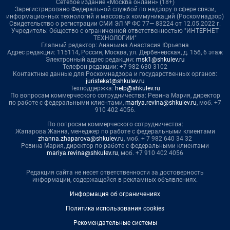
Сетевое издание «Москва онлайн» (18+)
Зарегистрировано Федеральной службой по надзору в сфере связи,
информационных технологий и массовых коммуникаций (Роскомнадзор)
Свидетельство о регистрации СМИ ЭЛ № ФС 77— 83224 от 12.05.2022 г.
Учредитель: Общество с ограниченной ответственностью "ИНТЕРНЕТ
ТЕХНОЛОГИИ"
Главный редактор: Ананьина Анастасия Юрьевна
Адрес редакции: 115114, Россия, Москва, ул. Дербеневская, д. 15б, 6 этаж
Электронный адрес редакции:
msk1@shkulev.ru
Телефон редакции: +7 982 630 3102
Контактные данные для Роскомнадзора и государственных органов:
juristekat@shkulev.ru
Техподдержка:
help@shkulev.ru
По вопросам коммерческого сотрудничества: Ревина Мария, директор
по работе с федеральными клиентами,
mariya.revina@shkulev.ru
, моб. +7
910 402 4056.
По вопросам коммерческого сотрудничества:
Жапарова Жанна, менеджер по работе с федеральными клиентами
zhanna.zhaparova@shkulev.ru
, моб. + 7 982 640 34 32
Ревина Мария, директор по работе с федеральными клиентами
mariya.revina@shkulev.ru
, моб. +7 910 402 4056
Редакция сайта не несет ответственности за достоверность
информации, содержащейся в рекламных объявлениях.
Информация об ограничениях
Политика использования cookies
Рекомендательные системы