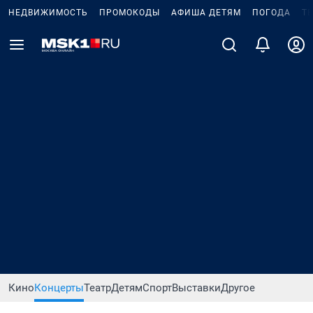
НЕДВИЖИМОСТЬ
ПРОМОКОДЫ
АФИША ДЕТЯМ
ПОГОДА
Т
Кино
Концерты
Театр
Детям
Спорт
Выставки
Другое