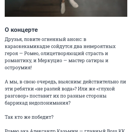
О концерте
Друзья, ловите огненный анонс: в 
караокекамикадзе сойдутся два невероятных 
героя — Ромео, олицетворяющий страсть и 
романтику, и Меркуцио — мастер сатиры и 
остроумия!

А мы, в свою очередь, выясним: действительно ли 
эти ребятки «не разлей вода»? Или же «глухой 
разговор» поставит их по разные стороны 
баррикад недопонимания?

Так кто же победит?

Ромео ака Александр Казьмин — главный Boss КК 