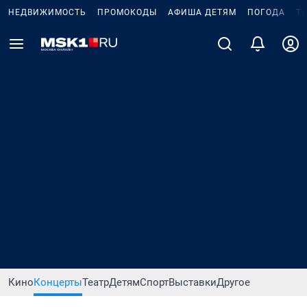
НЕДВИЖИМОСТЬ
ПРОМОКОДЫ
АФИША ДЕТЯМ
ПОГОДА
Т
Кино
Концерты
Театр
Детям
Спорт
Выставки
Другое