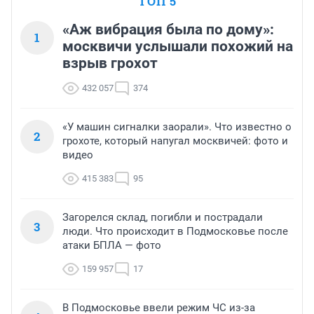
ТОП 5
«Аж вибрация была по дому»:
1
москвичи услышали похожий на
взрыв грохот
432 057
374
«У машин сигналки заорали». Что известно о
2
грохоте, который напугал москвичей: фото и
видео
415 383
95
Загорелся склад, погибли и пострадали
3
люди. Что происходит в Подмосковье после
атаки БПЛА — фото
159 957
17
В Подмосковье ввели режим ЧС из-за