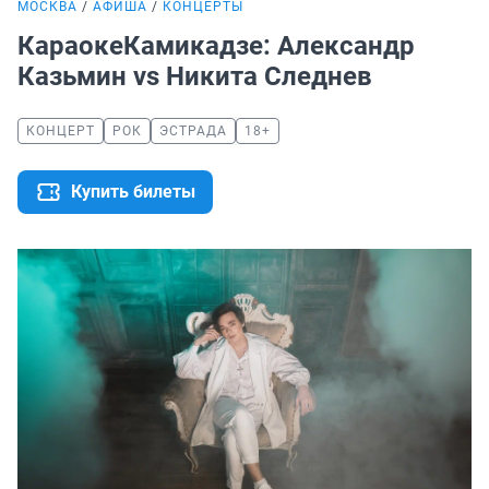
МОСКВА
АФИША
КОНЦЕРТЫ
КараокеКамикадзе: Александр
Казьмин vs Никита Следнев
КОНЦЕРТ
РОК
ЭСТРАДА
18+
Купить билеты