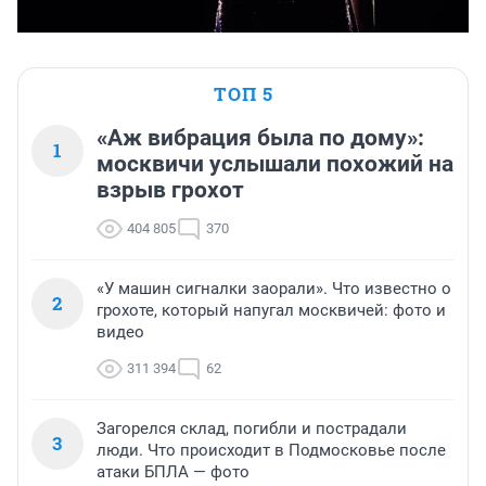
ТОП 5
«Аж вибрация была по дому»:
1
москвичи услышали похожий на
взрыв грохот
404 805
370
«У машин сигналки заорали». Что известно о
2
грохоте, который напугал москвичей: фото и
видео
311 394
62
Загорелся склад, погибли и пострадали
3
люди. Что происходит в Подмосковье после
атаки БПЛА — фото