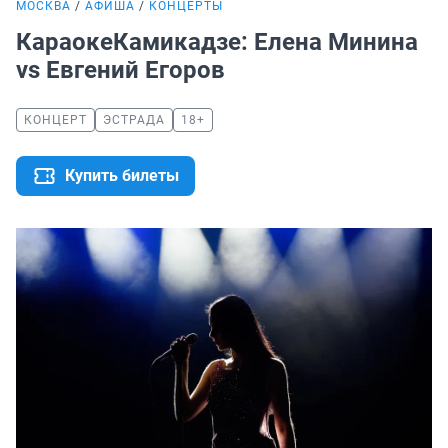
МОСКВА
АФИША
КОНЦЕРТЫ
КараокеКамикадзе: Елена Минина
vs Евгений Егоров
КОНЦЕРТ
ЭСТРАДА
18+
Купить билеты