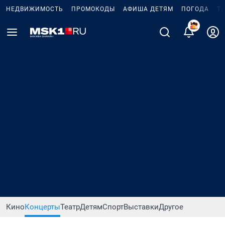
НЕДВИЖИМОСТЬ
ПРОМОКОДЫ
АФИША ДЕТЯМ
ПОГОДА
Т
Кино
Концерты
Театр
Детям
Спорт
Выставки
Другое