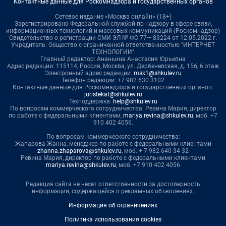
Контактные данные для Роскомнадзора и государственных органов
Сетевое издание «Москва онлайн» (18+)
Зарегистрировано Федеральной службой по надзору в сфере связи,
информационных технологий и массовых коммуникаций (Роскомнадзор)
Свидетельство о регистрации СМИ ЭЛ № ФС 77— 83224 от 12.05.2022 г.
Учредитель: Общество с ограниченной ответственностью "ИНТЕРНЕТ
ТЕХНОЛОГИИ"
Главный редактор: Ананьина Анастасия Юрьевна
Адрес редакции: 115114, Россия, Москва, ул. Дербеневская, д. 15б, 6 этаж
Электронный адрес редакции:
msk1@shkulev.ru
Телефон редакции: +7 982 630 3102
Контактные данные для Роскомнадзора и государственных органов:
juristekat@shkulev.ru
Техподдержка:
help@shkulev.ru
По вопросам коммерческого сотрудничества: Ревина Мария, директор
по работе с федеральными клиентами,
mariya.revina@shkulev.ru
, моб. +7
910 402 4056.
По вопросам коммерческого сотрудничества:
Жапарова Жанна, менеджер по работе с федеральными клиентами
zhanna.zhaparova@shkulev.ru
, моб. + 7 982 640 34 32
Ревина Мария, директор по работе с федеральными клиентами
mariya.revina@shkulev.ru
, моб. +7 910 402 4056
Редакция сайта не несет ответственности за достоверность
информации, содержащейся в рекламных объявлениях.
Информация об ограничениях
Политика использования cookies