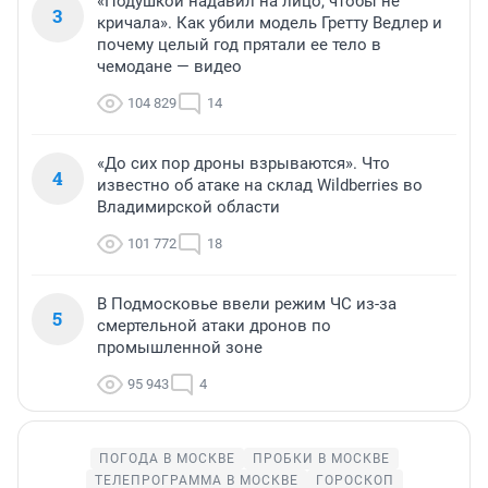
«Подушкой надавил на лицо, чтобы не
3
кричала». Как убили модель Гретту Ведлер и
почему целый год прятали ее тело в
чемодане — видео
104 829
14
«До сих пор дроны взрываются». Что
4
известно об атаке на склад Wildberries во
Владимирской области
101 772
18
В Подмосковье ввели режим ЧС из-за
5
смертельной атаки дронов по
промышленной зоне
95 943
4
ПОГОДА В МОСКВЕ
ПРОБКИ В МОСКВЕ
ТЕЛЕПРОГРАММА В МОСКВЕ
ГОРОСКОП