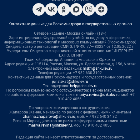
Контактные данные для Роскомнадзора и государственных органов
Сетевое издание «Москва онлайн» (18+)
Зарегистрировано Федеральной службой по надзору в сфере связи,
информационных технологий и массовых коммуникаций (Роскомнадзор)
Свидетельство о регистрации СМИ ЭЛ № ФС 77— 83224 от 12.05.2022 г.
Учредитель: Общество с ограниченной ответственностью "ИНТЕРНЕТ
ТЕХНОЛОГИИ"
Главный редактор: Ананьина Анастасия Юрьевна
Адрес редакции: 115114, Россия, Москва, ул. Дербеневская, д. 15б, 6 этаж
Электронный адрес редакции:
msk1@shkulev.ru
Телефон редакции: +7 982 630 3102
Контактные данные для Роскомнадзора и государственных органов:
juristekat@shkulev.ru
Техподдержка:
help@shkulev.ru
По вопросам коммерческого сотрудничества: Ревина Мария, директор
по работе с федеральными клиентами,
mariya.revina@shkulev.ru
, моб. +7
910 402 4056.
По вопросам коммерческого сотрудничества:
Жапарова Жанна, менеджер по работе с федеральными клиентами
zhanna.zhaparova@shkulev.ru
, моб. + 7 982 640 34 32
Ревина Мария, директор по работе с федеральными клиентами
mariya.revina@shkulev.ru
, моб. +7 910 402 4056
Редакция сайта не несет ответственности за достоверность