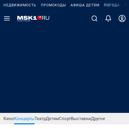
НЕДВИЖИМОСТЬ
ПРОМОКОДЫ
АФИША ДЕТЯМ
ПОГОДА
Т
Кино
Концерты
Театр
Детям
Спорт
Выставки
Другое