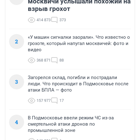
москвичи услышали похожий на
взрыв грохот
414 873
373
«У машин сигналки заорали». Что известно о
2
грохоте, который напугал москвичей: фото и
видео
368 871
88
Загорелся склад, погибли и пострадали
3
люди. Что происходит в Подмосковье после
атаки БПЛА — фото
157 977
17
В Подмосковье ввели режим ЧС из-за
4
смертельной атаки дронов по
промышленной зоне