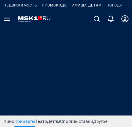
НЕДВИЖИМОСТЬ
ПРОМОКОДЫ
АФИША ДЕТЯМ
ПОГОДА
Т
Кино
Концерты
Театр
Детям
Спорт
Выставки
Другое