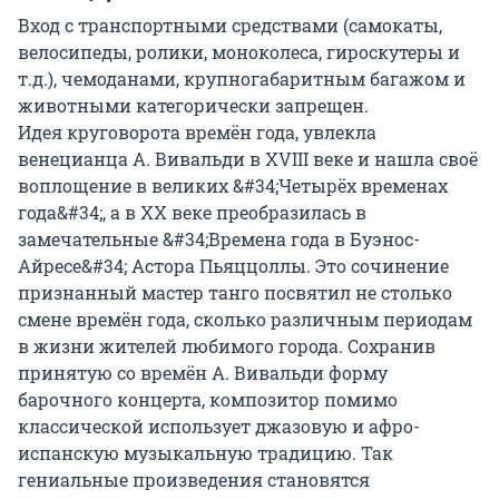
Вход с транспортными средствами (самокаты, 
велосипеды, ролики, моноколеса, гироскутеры и 
т.д.), чемоданами, крупногабаритным багажом и 
животными категорически запрещен.

Идея круговорота времён года, увлекла 
венецианца А. Вивальди в XVIII веке и нашла своё 
воплощение в великих &#34;Четырёх временах 
года&#34;, а в ХХ веке преобразилась в 
замечательные &#34;Времена года в Буэнос-
Айресе&#34; Астора Пьяццоллы. Это сочинение 
признанный мастер танго посвятил не столько 
смене времён года, сколько различным периодам 
в жизни жителей любимого города. Сохранив 
принятую со времён А. Вивальди форму 
барочного концерта, композитор помимо 
классической использует джазовую и афро-
испанскую музыкальную традицию. Так 
гениальные произведения становятся 