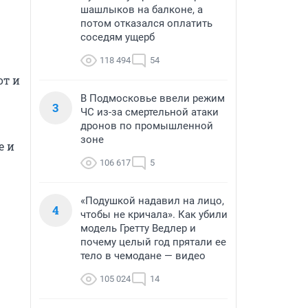
шашлыков на балконе, а
потом отказался оплатить
соседям ущерб
118 494
54
т и 
В Подмосковье ввели режим
3
ЧС из-за смертельной атаки
дронов по промышленной
зоне
 и 
106 617
5
«Подушкой надавил на лицо,
4
чтобы не кричала». Как убили
модель Гретту Ведлер и
почему целый год прятали ее
тело в чемодане — видео
105 024
14