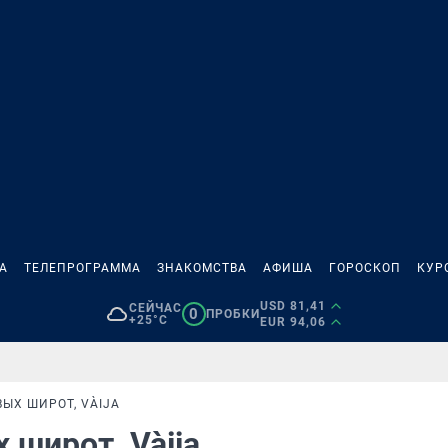
А
ТЕЛЕПРОГРАММА
ЗНАКОМСТВА
АФИША
ГОРОСКОП
КУР
USD 81,41
СЕЙЧАС
0
ПРОБКИ
+25°C
EUR 94,06
ЫХ ШИРОТ, VÀIJA
 широт, Vàija