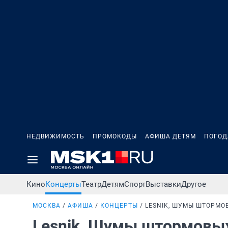
НЕДВИЖИМОСТЬ
ПРОМОКОДЫ
АФИША ДЕТЯМ
ПОГОД
Кино
Концерты
Театр
Детям
Спорт
Выставки
Другое
МОСКВА
АФИША
КОНЦЕРТЫ
LESNIK, ШУМЫ ШТОРМОВ
Lesnik, Шумы штормовых