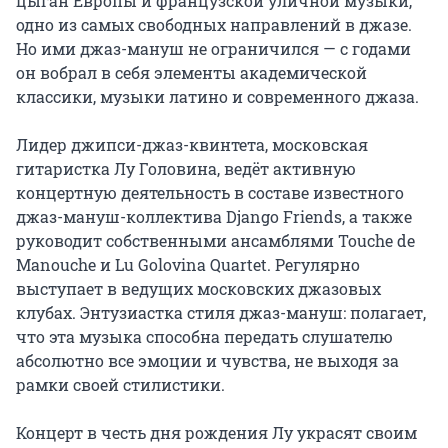
цыган Европы и французской уличной музыки, 
одно из самых свободных направлений в джазе. 
Но ими джаз-мануш не ограничился — с годами 
он вобрал в себя элементы академической 
классики, музыки латино и современного джаза.

Лидер джипси-джаз-квинтета, московская 
гитаристка Лу Головина, ведёт активную 
концертную деятельность в составе известного 
джаз-мануш-коллектива Django Friends, а также 
руководит собственными ансамблями Touche de 
Manouche и Lu Golovina Quartet. Регулярно 
выступает в ведущих московских джазовых 
клубах. Энтузиастка стиля джаз-мануш: полагает, 
что эта музыка способна передать слушателю 
абсолютно все эмоции и чувства, не выходя за 
рамки своей стилистики.

Концерт в честь дня рождения Лу украсят своим 