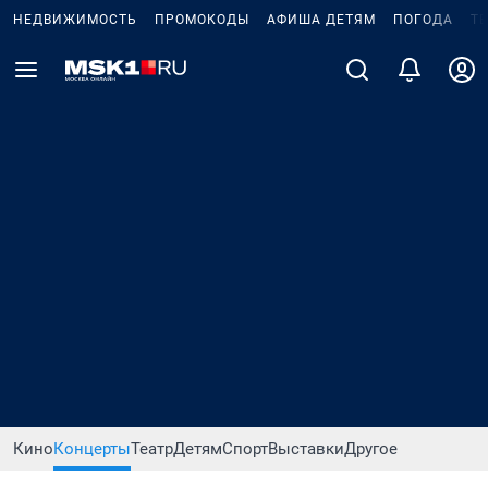
НЕДВИЖИМОСТЬ
ПРОМОКОДЫ
АФИША ДЕТЯМ
ПОГОДА
Т
Кино
Концерты
Театр
Детям
Спорт
Выставки
Другое