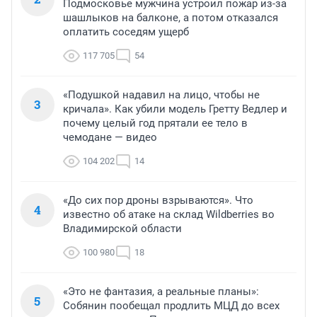
Подмосковье мужчина устроил пожар из-за
шашлыков на балконе, а потом отказался
оплатить соседям ущерб
117 705
54
«Подушкой надавил на лицо, чтобы не
3
кричала». Как убили модель Гретту Ведлер и
почему целый год прятали ее тело в
чемодане — видео
104 202
14
«До сих пор дроны взрываются». Что
4
известно об атаке на склад Wildberries во
Владимирской области
100 980
18
«Это не фантазия, а реальные планы»:
5
Собянин пообещал продлить МЦД до всех