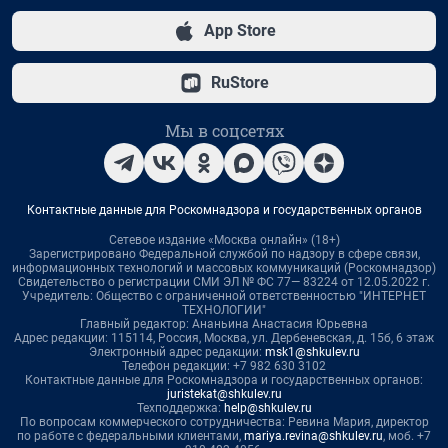
App Store
RuStore
Мы в соцсетях
Контактные данные для Роскомнадзора и государственных органов
Сетевое издание «Москва онлайн» (18+)
Зарегистрировано Федеральной службой по надзору в сфере связи,
информационных технологий и массовых коммуникаций (Роскомнадзор)
Свидетельство о регистрации СМИ ЭЛ № ФС 77— 83224 от 12.05.2022 г.
Учредитель: Общество с ограниченной ответственностью "ИНТЕРНЕТ
ТЕХНОЛОГИИ"
Главный редактор: Ананьина Анастасия Юрьевна
Адрес редакции: 115114, Россия, Москва, ул. Дербеневская, д. 15б, 6 этаж
Электронный адрес редакции:
msk1@shkulev.ru
Телефон редакции: +7 982 630 3102
Контактные данные для Роскомнадзора и государственных органов:
juristekat@shkulev.ru
Техподдержка:
help@shkulev.ru
По вопросам коммерческого сотрудничества: Ревина Мария, директор
по работе с федеральными клиентами,
mariya.revina@shkulev.ru
, моб. +7