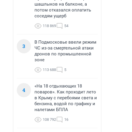
шашлыков на балконе, а
потом отказался оплатить
соседям ущерб
118 869
54
В Подмосковье ввели режим
3
ЧС из-за смертельной атаки
дронов по промышленной
зоне
113 688
5
«На 18 отдыхающих 18
4
поваров». Как проходит лето
в Крыму с перебоями света и
бензина, водой по графику и
налетами БПЛА
108 792
16