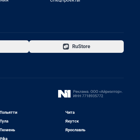
ения
Спецпроекты
RuStore
Тольятти
Чита
Тула
Якутск
Тюмень
Ярославль
Уфа