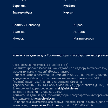
Воронеж
Кузбасс
Екатеринбург
Курган
Великий Новгород
Киров
Вологда
Липецк
Ижевск
Магнитогорск
Контактные данные для Роскомнадзора и государственных органов
Сетевое издание «Москва онлайн» (18+)
Зарегистрировано Федеральной службой по надзору в сфере связи
массовых коммуникаций (Роскомнадзор)
Свидетельство о регистрации СМИ ЭЛ № ФС 77— 83224 от 12.05.2022
Учредитель: Общество с ограниченной ответственностью "ИНТЕР
Главный редактор: Ананьина Анастасия Юрьевна
Адрес редакции: 115114, Россия, Москва, ул. Дербеневская, д. 15б, 6
Электронный адрес редакции:
msk1@shkulev.ru
Телефон редакции: +7 982 630 3102
Контактные данные для Роскомнадзора и государственных органов
Техподдержка:
help@shkulev.ru
По вопросам коммерческого сотрудничества: Ревина Мария, дирек
клиентами,
mariya.revina@shkulev.ru
, моб. +7 910 402 4056.