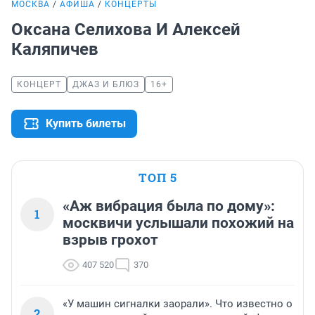
МОСКВА
АФИША
КОНЦЕРТЫ
Оксана Селихова И Алексей
Каляпичев
КОНЦЕРТ
ДЖАЗ И БЛЮЗ
16+
Купить билеты
ТОП 5
«Аж вибрация была по дому»:
1
москвичи услышали похожий на
взрыв грохот
407 520
370
«У машин сигналки заорали». Что известно о
2