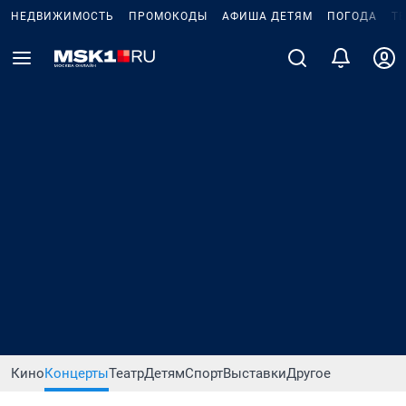
НЕДВИЖИМОСТЬ
ПРОМОКОДЫ
АФИША ДЕТЯМ
ПОГОДА
Т
Кино
Концерты
Театр
Детям
Спорт
Выставки
Другое