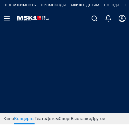
НЕДВИЖИМОСТЬ
ПРОМОКОДЫ
АФИША ДЕТЯМ
ПОГОДА
Т
Кино
Концерты
Театр
Детям
Спорт
Выставки
Другое