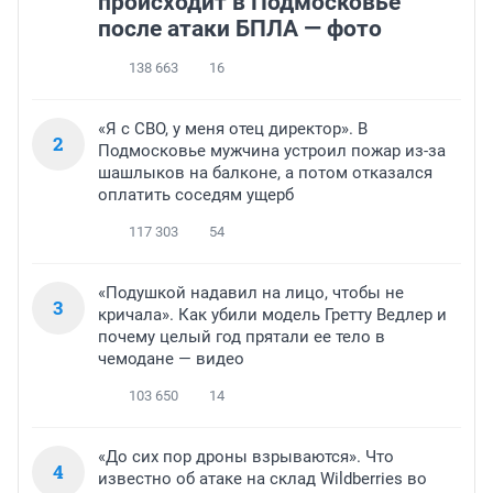
происходит в Подмосковье
после атаки БПЛА — фото
138 663
16
«Я с СВО, у меня отец директор». В
2
Подмосковье мужчина устроил пожар из-за
шашлыков на балконе, а потом отказался
оплатить соседям ущерб
117 303
54
«Подушкой надавил на лицо, чтобы не
3
кричала». Как убили модель Гретту Ведлер и
почему целый год прятали ее тело в
чемодане — видео
103 650
14
«До сих пор дроны взрываются». Что
4
известно об атаке на склад Wildberries во