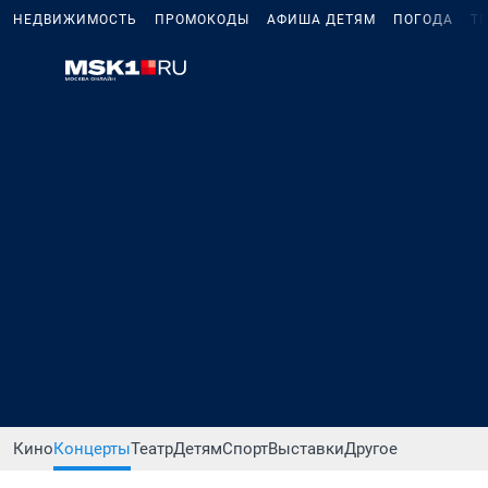
НЕДВИЖИМОСТЬ
ПРОМОКОДЫ
АФИША ДЕТЯМ
ПОГОДА
Т
Кино
Концерты
Театр
Детям
Спорт
Выставки
Другое