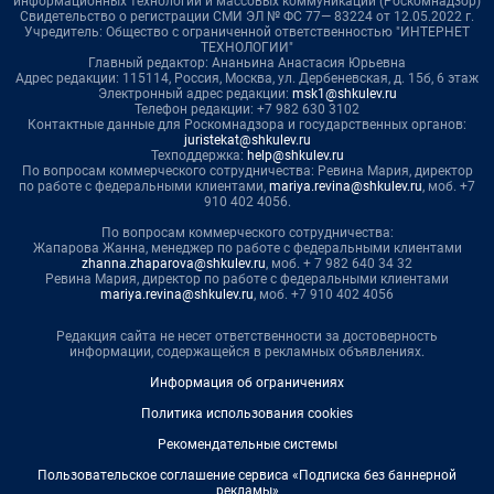
информационных технологий и массовых коммуникаций (Роскомнадзор)
Свидетельство о регистрации СМИ ЭЛ № ФС 77— 83224 от 12.05.2022 г.
Учредитель: Общество с ограниченной ответственностью "ИНТЕРНЕТ
ТЕХНОЛОГИИ"
Главный редактор: Ананьина Анастасия Юрьевна
Адрес редакции: 115114, Россия, Москва, ул. Дербеневская, д. 15б, 6 этаж
Электронный адрес редакции:
msk1@shkulev.ru
Телефон редакции: +7 982 630 3102
Контактные данные для Роскомнадзора и государственных органов:
juristekat@shkulev.ru
Техподдержка:
help@shkulev.ru
По вопросам коммерческого сотрудничества: Ревина Мария, директор
по работе с федеральными клиентами,
mariya.revina@shkulev.ru
, моб. +7
910 402 4056.
По вопросам коммерческого сотрудничества:
Жапарова Жанна, менеджер по работе с федеральными клиентами
zhanna.zhaparova@shkulev.ru
, моб. + 7 982 640 34 32
Ревина Мария, директор по работе с федеральными клиентами
mariya.revina@shkulev.ru
, моб. +7 910 402 4056
Редакция сайта не несет ответственности за достоверность
информации, содержащейся в рекламных объявлениях.
Информация об ограничениях
Политика использования cookies
Рекомендательные системы
Пользовательское соглашение сервиса «Подписка без баннерной
рекламы»