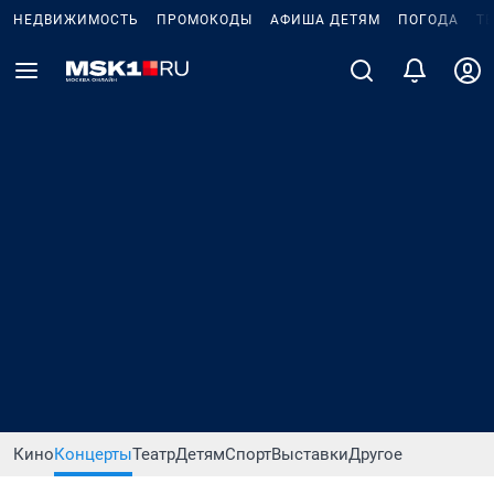
НЕДВИЖИМОСТЬ
ПРОМОКОДЫ
АФИША ДЕТЯМ
ПОГОДА
Т
Кино
Концерты
Театр
Детям
Спорт
Выставки
Другое