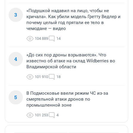
«Подушкой надавил на лицо, чтобы не
3
кричала». Как убили модель Гретту Ведлер и
почему целый год прятали ее тело в
чемодане — видео
104 889
14
«До сих пор дроны взрываются». Что
4
известно об атаке на склад Wildberries во
Владимирской области
101 910
18
В Подмосковье ввели режим ЧС из-за
5
смертельной атаки дронов по
промышленной зоне
101 253
4