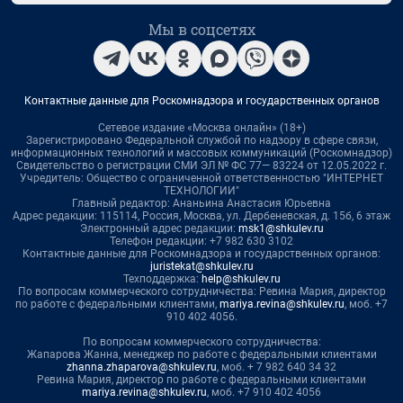
Мы в соцсетях
Контактные данные для Роскомнадзора и государственных органов
Сетевое издание «Москва онлайн» (18+)
Зарегистрировано Федеральной службой по надзору в сфере связи,
информационных технологий и массовых коммуникаций (Роскомнадзор)
Свидетельство о регистрации СМИ ЭЛ № ФС 77— 83224 от 12.05.2022 г.
Учредитель: Общество с ограниченной ответственностью "ИНТЕРНЕТ
ТЕХНОЛОГИИ"
Главный редактор: Ананьина Анастасия Юрьевна
Адрес редакции: 115114, Россия, Москва, ул. Дербеневская, д. 15б, 6 этаж
Электронный адрес редакции:
msk1@shkulev.ru
Телефон редакции: +7 982 630 3102
Контактные данные для Роскомнадзора и государственных органов:
juristekat@shkulev.ru
Техподдержка:
help@shkulev.ru
По вопросам коммерческого сотрудничества: Ревина Мария, директор
по работе с федеральными клиентами,
mariya.revina@shkulev.ru
, моб. +7
910 402 4056.
По вопросам коммерческого сотрудничества:
Жапарова Жанна, менеджер по работе с федеральными клиентами
zhanna.zhaparova@shkulev.ru
, моб. + 7 982 640 34 32
Ревина Мария, директор по работе с федеральными клиентами
mariya.revina@shkulev.ru
, моб. +7 910 402 4056