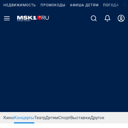
НЕДВИЖИМОСТЬ
ПРОМОКОДЫ
АФИША ДЕТЯМ
ПОГОДА
Т
Кино
Концерты
Театр
Детям
Спорт
Выставки
Другое