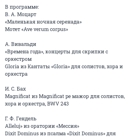
В программе:

В. А. Моцарт

«Маленькая ночная серенада»

Мотет «Ave verum corpus»

А. Вивальди

«Времена года», концерты для скрипки с 
оркестром

Gloria из Кантаты «Gloria» для солистов, хора и 
оркестра

И. С. Бах

Magnificat из Magnificat pе мажор для солистов, 
хора и оркестра, BWV 243

Г. Ф. Гендель

Alleluj» из оратории «Мессия»

Dixit Dominus из псалма «Dixit Dominus» для 