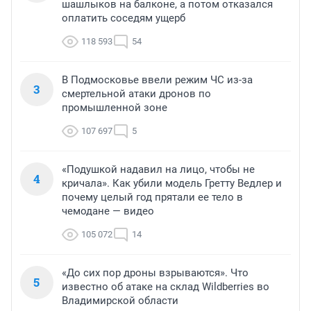
шашлыков на балконе, а потом отказался
оплатить соседям ущерб
118 593
54
В Подмосковье ввели режим ЧС из-за
3
смертельной атаки дронов по
промышленной зоне
107 697
5
«Подушкой надавил на лицо, чтобы не
4
кричала». Как убили модель Гретту Ведлер и
почему целый год прятали ее тело в
чемодане — видео
105 072
14
«До сих пор дроны взрываются». Что
5
известно об атаке на склад Wildberries во
Владимирской области