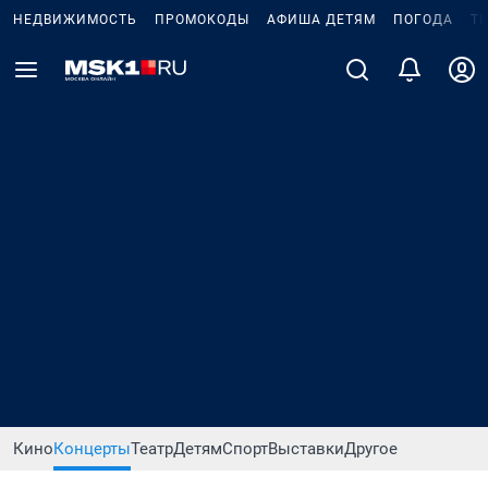
НЕДВИЖИМОСТЬ
ПРОМОКОДЫ
АФИША ДЕТЯМ
ПОГОДА
Т
Кино
Концерты
Театр
Детям
Спорт
Выставки
Другое