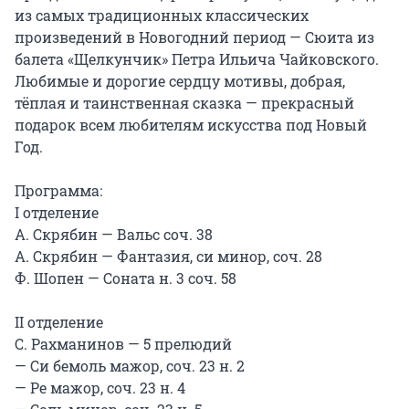
из самых традиционных классических 
произведений в Новогодний период — Сюита из 
балета «Щелкунчик» Петра Ильича Чайковского. 
Любимые и дорогие сердцу мотивы, добрая, 
тёплая и таинственная сказка — прекрасный 
подарок всем любителям искусства под Новый 
Год.

Программа:

I отделение

А. Скрябин — Вальс соч. 38

А. Скрябин — Фантазия, си минор, соч. 28

Ф. Шопен — Соната н. 3 соч. 58

II отделение

С. Рахманинов — 5 прелюдий

— Си бемоль мажор, соч. 23 н. 2

— Ре мажор, соч. 23 н. 4
