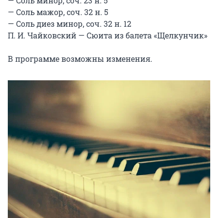
— Соль минор, соч. 23 н. 5

— Соль мажор, соч. 32 н. 5

— Соль диез минор, соч. 32 н. 12

П. И. Чайковский — Сюита из балета «Щелкунчик»

В программе возможны изменения.