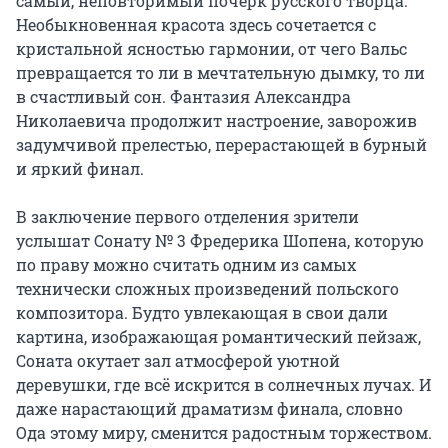
самый, неповторимый почерк русского творца. 
Необыкновенная красота здесь сочетается с 
кристальной ясностью гармонии, от чего Вальс 
превращается то ли в мечтательную дымку, то ли 
в счастливый сон. Фантазия Александра 
Николаевича продолжит настроение, заворожив 
задумчивой прелестью, перерастающей в бурный 
и яркий финал.

В заключение первого отделения зрители 
услышат Сонату № 3 Фредерика Шопена, которую 
по праву можно считать одним из самых 
технически сложных произведений польского 
композитора. Будто увлекающая в свои дали 
картина, изображающая романтический пейзаж, 
Соната окутает зал атмосферой уютной 
деревушки, где всё искрится в солнечных лучах. И 
даже нарастающий драматизм финала, словно 
Ода этому миру, сменится радостным торжеством.
