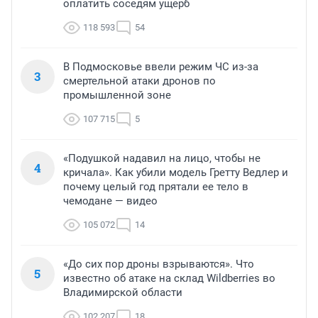
оплатить соседям ущерб
118 593
54
В Подмосковье ввели режим ЧС из-за
3
смертельной атаки дронов по
промышленной зоне
107 715
5
«Подушкой надавил на лицо, чтобы не
4
кричала». Как убили модель Гретту Ведлер и
почему целый год прятали ее тело в
чемодане — видео
105 072
14
«До сих пор дроны взрываются». Что
5
известно об атаке на склад Wildberries во
Владимирской области
102 207
18