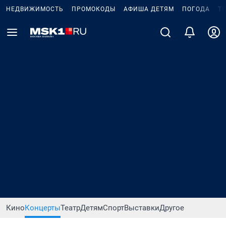
НЕДВИЖИМОСТЬ
ПРОМОКОДЫ
АФИША ДЕТЯМ
ПОГОДА
Т
Кино
Концерты
Театр
Детям
Спорт
Выставки
Другое