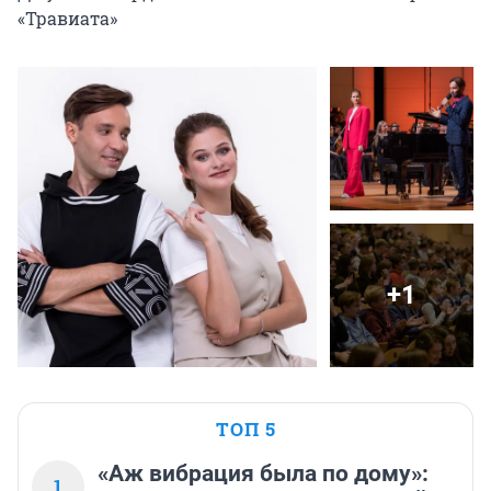
«Травиата»
+1
ТОП 5
«Аж вибрация была по дому»:
1