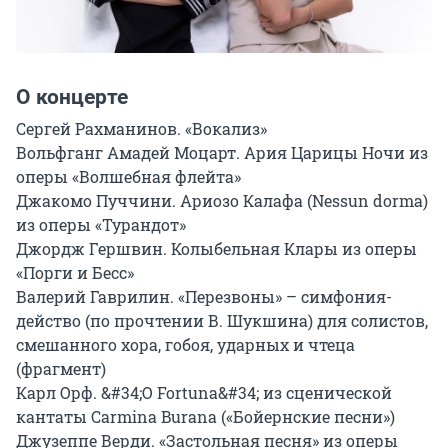
О концерте
Сергей Рахманинов. «Вокализ»

Вольфганг Амадей Моцарт. Ария Царицы Ночи из 
оперы «Волшебная флейта»

Джакомо Пуччини. Ариозо Калафа (Nessun dorma) 
из оперы «Турандот»

Джордж Гершвин. Колыбельная Клары из оперы 
«Порги и Бесс»

Валерий Гаврилин. «Перезвоны» – симфония-
действо (по прочтении В. Шукшина) для солистов, 
смешанного хора, гобоя, ударных и чтеца 
(фрагмент)

Карл Орф. &#34;O Fortuna&#34; из сценической 
кантаты Carmina Burana («Бойернские песни»)

Джузеппе Верди. «Застольная песня» из оперы 