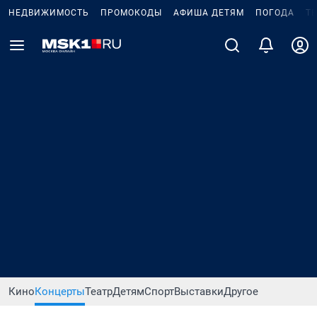
НЕДВИЖИМОСТЬ
ПРОМОКОДЫ
АФИША ДЕТЯМ
ПОГОДА
Т
Кино
Концерты
Театр
Детям
Спорт
Выставки
Другое