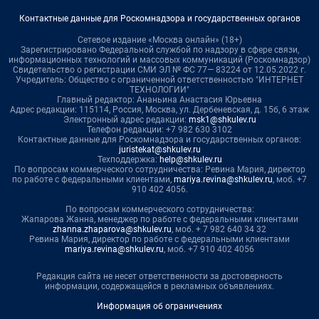
Контактные данные для Роскомнадзора и государственных органов
Сетевое издание «Москва онлайн» (18+)
Зарегистрировано Федеральной службой по надзору в сфере связи,
информационных технологий и массовых коммуникаций (Роскомнадзор)
Свидетельство о регистрации СМИ ЭЛ № ФС 77— 83224 от 12.05.2022 г.
Учредитель: Общество с ограниченной ответственностью "ИНТЕРНЕТ
ТЕХНОЛОГИИ"
Главный редактор: Ананьина Анастасия Юрьевна
Адрес редакции: 115114, Россия, Москва, ул. Дербеневская, д. 15б, 6 этаж
Электронный адрес редакции:
msk1@shkulev.ru
Телефон редакции: +7 982 630 3102
Контактные данные для Роскомнадзора и государственных органов:
juristekat@shkulev.ru
Техподдержка:
help@shkulev.ru
По вопросам коммерческого сотрудничества: Ревина Мария, директор
по работе с федеральными клиентами,
mariya.revina@shkulev.ru
, моб. +7
910 402 4056.
По вопросам коммерческого сотрудничества:
Жапарова Жанна, менеджер по работе с федеральными клиентами
zhanna.zhaparova@shkulev.ru
, моб. + 7 982 640 34 32
Ревина Мария, директор по работе с федеральными клиентами
mariya.revina@shkulev.ru
, моб. +7 910 402 4056
Редакция сайта не несет ответственности за достоверность
информации, содержащейся в рекламных объявлениях.
Информация об ограничениях