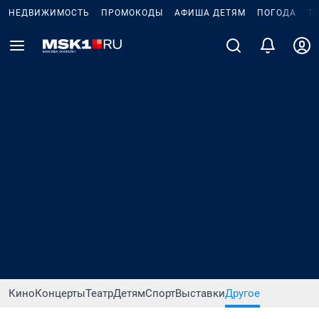
НЕДВИЖИМОСТЬ
ПРОМОКОДЫ
АФИША ДЕТЯМ
ПОГОДА
Т
Кино
Концерты
Театр
Детям
Спорт
Выставки
Другое