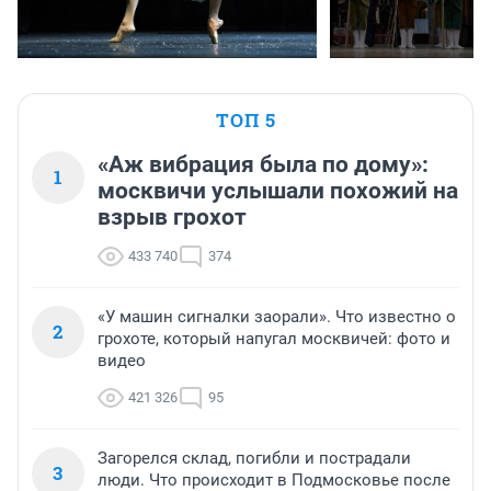
ТОП 5
«Аж вибрация была по дому»:
1
москвичи услышали похожий на
взрыв грохот
433 740
374
«У машин сигналки заорали». Что известно о
2
грохоте, который напугал москвичей: фото и
видео
421 326
95
Загорелся склад, погибли и пострадали
3
люди. Что происходит в Подмосковье после