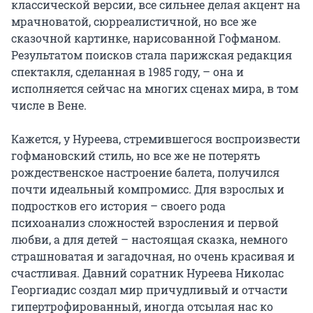
классической версии, все сильнее делая акцент на 
мрачноватой, сюрреалистичной, но все же 
сказочной картинке, нарисованной Гофманом. 
Результатом поисков стала парижская редакция 
спектакля, сделанная в 1985 году, – она и 
исполняется сейчас на многих сценах мира, в том 
числе в Вене.  

Кажется, у Нуреева, стремившегося воспроизвести 
гофмановский стиль, но все же не потерять 
рождественское настроение балета, получился 
почти идеальный компромисс. Для взрослых и 
подростков его история – своего рода 
психоанализ сложностей взросления и первой 
любви, а для детей – настоящая сказка, немного 
страшноватая и загадочная, но очень красивая и 
счастливая. Давний соратник Нуреева Николас 
Георгиадис создал мир причудливый и отчасти 
гипертрофированный, иногда отсылая нас ко 