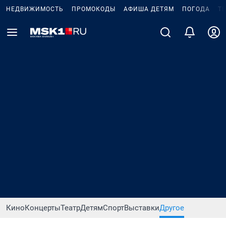
НЕДВИЖИМОСТЬ
ПРОМОКОДЫ
АФИША ДЕТЯМ
ПОГОДА
Т
Кино
Концерты
Театр
Детям
Спорт
Выставки
Другое