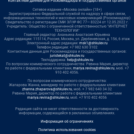
Контактные данные для Роскомнадзора и государственных органов
Сетевое издание «Москва онлайн» (18+)
Зарегистрировано Федеральной службой по надзору в сфере связи,
информационных технологий и массовых коммуникаций (Роскомнадзор)
Свидетельство о регистрации СМИ ЭЛ № ФС 77— 83224 от 12.05.2022 г.
Учредитель: Общество с ограниченной ответственностью "ИНТЕРНЕТ
ТЕХНОЛОГИИ"
Главный редактор: Ананьина Анастасия Юрьевна
Адрес редакции: 115114, Россия, Москва, ул. Дербеневская, д. 15б, 6 этаж
Электронный адрес редакции:
msk1@shkulev.ru
Телефон редакции: +7 982 630 3102
Контактные данные для Роскомнадзора и государственных органов:
juristekat@shkulev.ru
Техподдержка:
help@shkulev.ru
По вопросам коммерческого сотрудничества: Ревина Мария, директор
по работе с федеральными клиентами,
mariya.revina@shkulev.ru
, моб. +7
910 402 4056.
По вопросам коммерческого сотрудничества:
Жапарова Жанна, менеджер по работе с федеральными клиентами
zhanna.zhaparova@shkulev.ru
, моб. + 7 982 640 34 32
Ревина Мария, директор по работе с федеральными клиентами
mariya.revina@shkulev.ru
, моб. +7 910 402 4056
Редакция сайта не несет ответственности за достоверность
информации, содержащейся в рекламных объявлениях.
Информация об ограничениях
Политика использования cookies