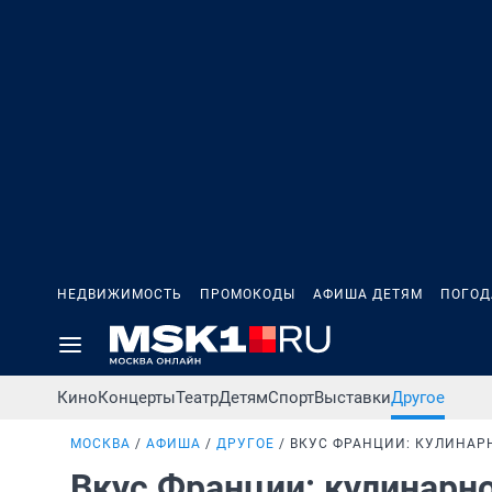
НЕДВИЖИМОСТЬ
ПРОМОКОДЫ
АФИША ДЕТЯМ
ПОГОД
Кино
Концерты
Театр
Детям
Спорт
Выставки
Другое
МОСКВА
АФИША
ДРУГОЕ
ВКУС ФРАНЦИИ: КУЛИНАР
Вкус Франции: кулинарн