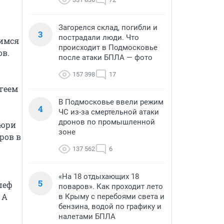
Загорелся склад, погибли и
3
пострадали люди. Что
имся 
происходит в Подмосковье
в.

после атаки БПЛА — фото
157 398
17
еем 
В Подмосковье ввели режим
4
ЧС из-за смертельной атаки
дронов по промышленной
юри 
зоне
ов в 
137 562
6
«На 18 отдыхающих 18
5
еф 
поваров». Как проходит лето
А 
в Крыму с перебоями света и
бензина, водой по графику и
налетами БПЛА