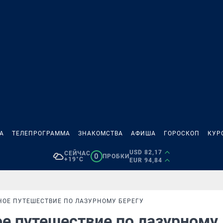
А
ТЕЛЕПРОГРАММА
ЗНАКОМСТВА
АФИША
ГОРОСКОП
КУР
USD 82,17
СЕЙЧАС
0
ПРОБКИ
+19°C
EUR 94,84
НОЕ ПУТЕШЕСТВИЕ ПО ЛАЗУРНОМУ БЕРЕГУ
ое путешествие по лазурному