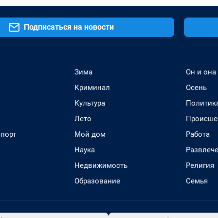
Подписаться на новости
Зима
Он и она
Криминал
Осень
Культура
Политик
Лето
Происше
спорт
Мой дом
Работа
Наука
Развлеч
Недвижимость
Религия
Образование
Семья