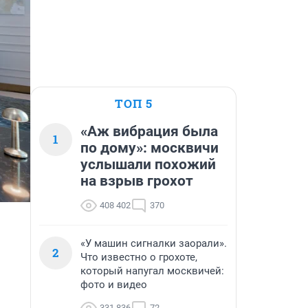
ТОП 5
«Аж вибрация была
1
по дому»: москвичи
услышали похожий
на взрыв грохот
408 402
370
«У машин сигналки заорали».
2
Что известно о грохоте,
который напугал москвичей:
фото и видео
331 836
72