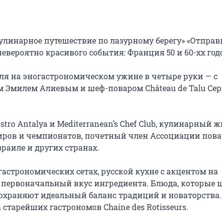
линарное путешествие по лазурному берегу» «Отправ
невероятно красивого события: Франция 50 и 60-хх годо
я на эногастрономическом ужине в четыре руки — с 
Эмилем Алиевым и шеф-поваром Château de Talu Серг
ro Antalya и Mediterranean’s Chef Club, кулинарный ж
ров и чемпионатов, почетный член Ассоциации повар
раиле и других странах.

астрономических сетах, русской кухне с акцентом на 
первоначальный вкус ингредиента. Блюда, которые ш
 сохраняют идеальный баланс традиций и новаторства. 
старейших гастрономов Chaine des Rotisseurs.
