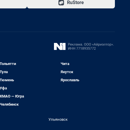
RuStore
Тольятти
Чита
Тула
Якутск
Тюмень
Ярославль
Уфа
ХМАО — Югра
Челябинск
Ульяновск